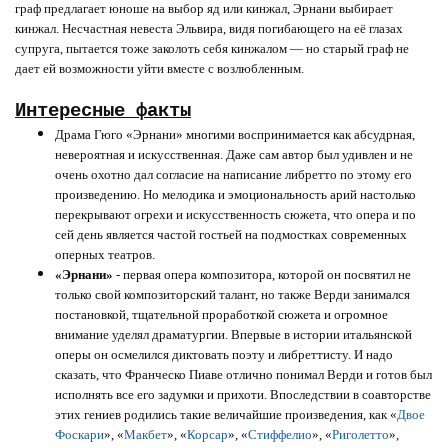
граф предлагает юноше на выбор яд или кинжал, Эрнани выбирает
кинжал. Несчастная невеста Эльвира, видя погибающего на её глазах
супруга, пытается тоже заколоть себя кинжалом — но старый граф не
дает ей возможности уйти вместе с возлюбленным.
Интересные факты
Драма Гюго «Эрнани» многими воспринимается как абсудрная,
невероятная и искусственная. Даже сам автор был удивлен и не
очень охотно дал согласие на написание либретто по этому его
произведению. Но мелодика и эмоциональность арий настолько
перекрывают огрехи и искусственность сюжета, что опера и по
сей день является частой гостьей на подмостках современных
оперных театров.
«Эрнани»
- первая опера композитора, которой он посвятил не
только свой композиторский талант, но также Верди занимался
постановкой, тщательной проработкой сюжета и огромное
внимание уделял драматургии. Впервые в истории итальянской
оперы он осмелился диктовать поэту и либреттисту. И надо
сказать, что Франческо Пиаве отлично понимал Верди и готов был
исполнять все его задумки и прихоти. Впоследствии в соавторстве
этих гениев родились такие величайшие произведения, как «
Двое
Фоскари
», «
Макбет
», «
Корсар
», «
Стиффелио
», «
Риголетто
»,