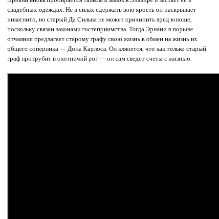
свадебных одеждах. Не в силах сдержать вою ярость он раскрывает
инкогнито, но старый Да Сильва не может причинить вред юноше,
поскольку связан законами гостеприимства. Тогда Эрнани в порыве
отчаяния предлагает старому графу свою жизнь в обмен на жизнь их
общего соперника — Дона Карлоса. Он клянется, что как только старый
граф протрубит в охотничий рог — он сам сведет счеты с жизнью.