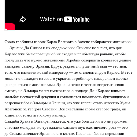
Около гробницы короля Карла Великого в Аахене собираются мятежники
— Эрнани, Да Сильва и их сподвижники. Они еще не знают, что дон
Карлос уже был оповещен об их сходке и прибыл туда раньше, чтобы
послушать что нужно мятежникам. Жребий совершить кроваваое деяние
выпадает самому
Эрнани
. Вдруг, раздается пушечный залп — это знак
того, что назначен новый император — им становится дон Карлос. В этот
момент он выходит из своего укрытия в гробнице с намерением жестко
расправиться с мятежниками. Эрнани готов с честью встретить свою
смерть, но Эльвира молит императора о пощаде. Дон Карлос внимает
мольбам несчастной девушки и соглашается помиловать бунтовщиков и
разрешает брак Эльвиры и Эрнани, как уже теперь стало известно Хуана
Арагонского, герцога Сеговии. Все счастливы кроме старого графа, он
клянется отомстить юному наглецу.
Свадьба Хуана и Эльвиры, кажется, что уже больше ничто не угрожает
счастью молодых, но тут вдалеке слышен звук охотничьего рога — это
да Сильва извещает Эрнани о его клятве. Появившийся на церемонии