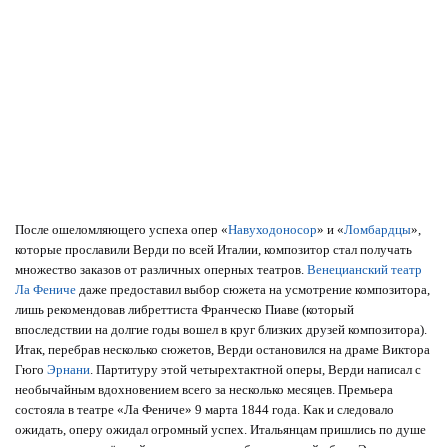
После ошеломляющего успеха опер «
Навуходоносор
» и «
Ломбардцы
»,
которые прославили Верди по всей Италии, композитор стал получать
множество заказов от различных оперных театров.
Венецианский театр
Ла Фениче
даже предоставил выбор сюжета на усмотрение композитора,
лишь рекомендовав либреттиста Франческо Пиаве (который
впоследствии на долгие годы вошел в круг близких друзей композитора).
Итак, перебрав несколько сюжетов, Верди остановился на драме Виктора
Гюго
Эрнани
. Партитуру этой четырехтактной оперы, Верди написал с
необычайным вдохновением всего за несколько месяцев. Премьера
состояла в театре «Ла Фениче» 9 марта 1844 года. Как и следовало
ожидать, оперу ожидал огромный успех. Итальянцам пришлись по душе