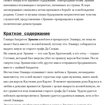
сюжет оперы и её идейное содержание: благородный облик Эрнани
напоминал итальянцам о патриотах, изгнанных из страны. В хоре
заговорщиков слышались нотки призывов к борьбе за освобождение
родины. Сюжет и музыка оперы будоражили патриотические чувства
слушателей, представления «Эрнани» превращались в яркие
политические демонстрации.
Краткое содержание
Главарь бандитов
Эрнани
влюблен в прекрасную Эльвиру, но пока не
может быть вместе с возлюбленной, потому что Эльвиру собираются
выдать замуж за старого графа Да Сильва.
На самом деле Эрнани — это сам Хуан Арагонский, а его отец — герцог
Сеговии, который был зверски убит по приказу короля Кастилии. После
смерти отца Эрнани взял себе другое имя и отправился бродяжничать
вместе с шайкой бандитов.
Несчастная Эльвира оплакивает свою любовь к Эрнани, неожиданно
выясняется, что к ней пылает страстью еще один мужчина, никто иной,
как сам король Кастилии дон Карлос. В момент признания дона Карлоса в
любви к девушке врывается Эрнани с целью выкрасть возлюбленную, но
все срывается изза появления старого графа Да Сильва. Чудом удается
избежать кровопролития и Эрнани удается удалиться живым, хоть и без
своей Эльвиры.
Эрнани вновь пробирается тайком в замок к Эльвире и застает её в