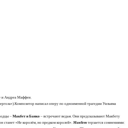
е и Андреа Маффеи.
Пергола»).Композитор написал оперу по одноименной трагедии Уильяма
водцы –
Макбет и Банко
– встречают ведьм. Они предсказывают Макбету
он станет «Не королём, но предком королей».
Макбет
терзается сомнениями: