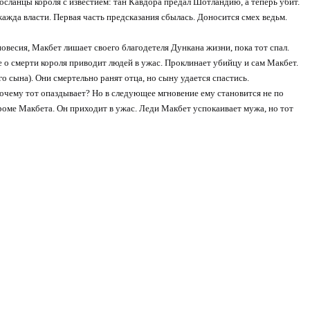
сланцы короля с известием: тан Кавдора предал Шотландию, а теперь убит.
ажда власти. Первая часть предсказания сбылась. Доносится смех ведьм.
весия, Макбет лишает своего благодетеля Дункана жизни, пока тот спал.
е о смерти короля приводит людей в ужас. Проклинает убийцу и сам Макбет.
 сына). Они смертельно ранят отца, но сыну удается спастись.
Почему тот опаздывает? Но в следующее мгновение ему становится не по
 кроме Макбета. Он приходит в ужас. Леди Макбет успокаивает мужа, но тот