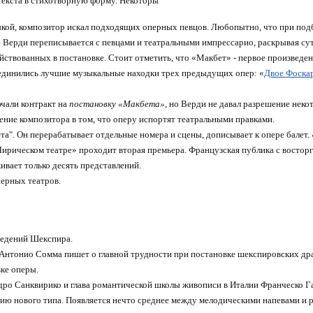
 текста в стихотворную форму. Некоторы
ыкой, композитор искал подходящих оперных певцов. Любопытно, что при под
е Верди переписывается с певцами и театральными импрессарио, раскрывая су
действованных в постановке. Стоит отметить, что «Макбет» - первое произведе
соединились лучшие музыкальные находки трех предыдущих опер: «
Двое Фоска
чали контракт на
постановку «Макбета»
, но Верди не давал разрешение неко
ние композитора в том, что оперу испортят театральными правками.
а". Он перерабатывает отдельные номера и сцены, дописывает к опере балет.
«Лирическом театре» проходит вторая премьера. Французская публика с востор
ивает только десять представлений.
перных театров.
ведений Шекспира.
к Антонио Сомма пишет о главной трудности при постановке шекспировских др
ке оперы.
ро Санквирико и глава романтической школы живописи в Италии Франческо Г
ию нового типа. Появляется нечто среднее между мелодическими напевами и 