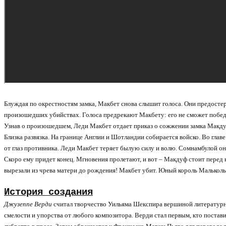
Блуждая по окрестностям замка, Макбет снова слышит голоса. Они предосте
произошедших убийствах. Голоса предрекают Макбету: его не сможет победи
Узнав о произошедшем, Леди Макбет отдает приказ о сожжении замка Макду
Близка развязка. На границе Англии и Шотландии собирается войско. Во глав
от глаз противника. Леди Макбет теряет былую силу и волю. Сомнамбулой он
Скоро ему придет конец. Мгновения пролетают, и вот – Макдуф стоит перед
вырезали из чрева матери до рождения! Макбет убит. Юный король Малькол
История создания
Джузеппе Верди
считал творчество Уильяма Шекспира вершиной литературног
смелости и упорства от любого композитора. Верди стал первым, кто постав