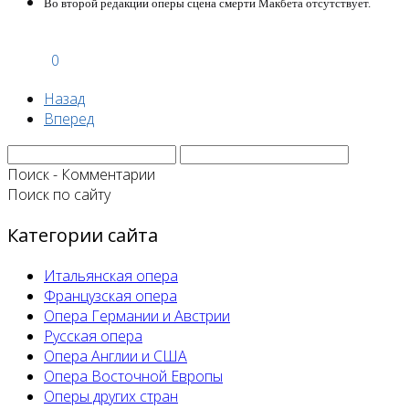
Во второй редакции оперы сцена смерти Макбета отсутствует.
0
Назад
Вперед
Поиск - Комментарии
Поиск по сайту
Категории сайта
Итальянская опера
Французская опера
Опера Германии и Австрии
Русская опера
Опера Англии и США
Опера Восточной Европы
Оперы других стран