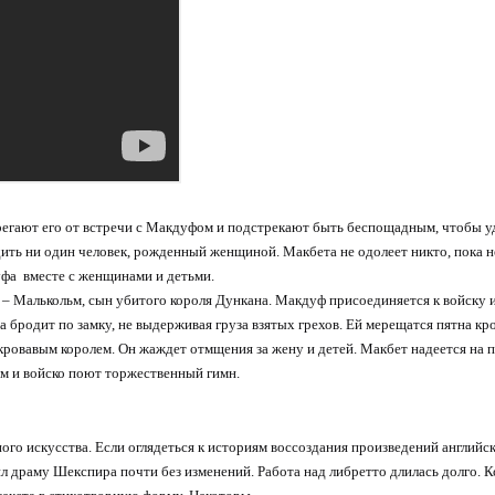
регают его от встречи с Макдуфом и подстрекают быть беспощадным, чтобы уд
ть ни один человек, рожденный женщиной. Макбета не одолеет никто, пока не
фа вместе с женщинами и детьми.
е – Малькольм, сын убитого короля Дункана. Макдуф присоединяется к войску 
а бродит по замку, не выдерживая груза взятых грехов. Ей мерещатся пятна кр
 кровавым королем. Он жаждет отмщения за жену и детей. Макбет надеется н
ьм и войско поют торжественный гимн.
о искусства. Если оглядеться к историям воссоздания произведений английско
ил драму Шекспира почти без изменений. Работа над либретто длилась долго.