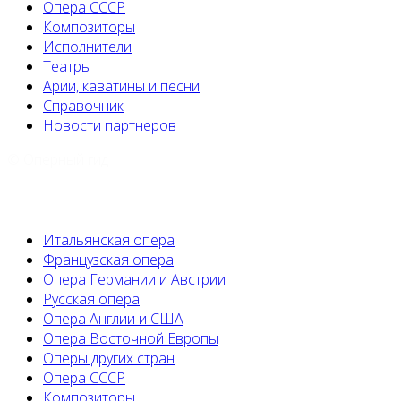
Опера СССР
Композиторы
Исполнители
Театры
Арии, каватины и песни
Справочник
Новости партнеров
© Оперный гид
Итальянская опера
Французская опера
Опера Германии и Австрии
Русская опера
Опера Англии и США
Опера Восточной Европы
Оперы других стран
Опера СССР
Композиторы