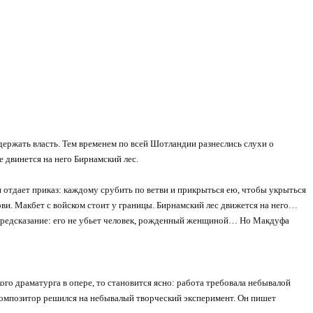
ержать власть. Тем временем по всей Шотландии разнеслись слухи о
 двинется на него Бирнамский лес.
и отдает приказ: каждому срубить по ветви и прикрыться ею, чтобы укрыться
ови. Макбет с войском стоит у границы. Бирнамский лес движется на него…
а предсказание: его не убьет человек, рожденный женщиной… Но Макдуфа
го драматурга в опере, то становится ясно: работа требовала небывалой
 Композитор решился на небывалый творческий эксперимент. Он пишет