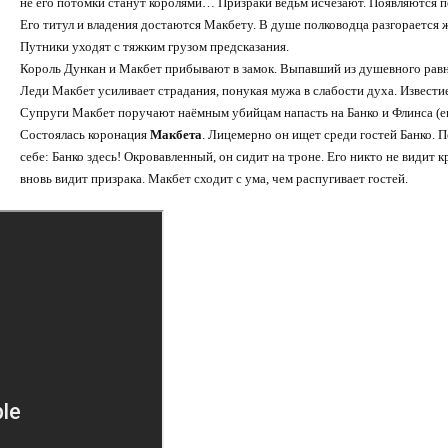
не его потомки станут королями… Призраки ведьм исчезают. Появляются по
Его титул и владения достаются Макбету. В душе полководца разгорается ж
Путники уходят с тяжким грузом предсказания.
Король Дункан и Макбет прибывают в замок. Выпавший из душевного равно
Леди Макбет усиливает страдания, понукая мужа в слабости духа. Извести
Супруги Макбет поручают наёмным убийцам напасть на Банко и Флинса (его
Состоялась коронация
Макбета
. Лицемерно он ищет среди гостей Банко. 
себе: Банко здесь! Окровавленный, он сидит на троне. Его никто не видит
вновь видит призрака. Макбет сходит с ума, чем распугивает гостей.