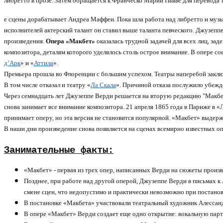
либретто в прозе. Затем обращается к Франческо Марии Пьяве для перевода
е сцены дорабатывает Андреа Маффеи. Пока шла работа над либретто и муз
исполнителей актерский талант он ставил выше таланта певческого. Джузепп
произведения.
Опера «Макбет»
оказалась трудной задачей для всех лиц, за
композитора, деталям которого уделялось столь острое внимание. В опере 
д’Арк
» и «
Аттила
».
Премьера прошла во Флоренции с большим успехом. Театры наперебой заклю
В том числе отказал и театру «
Ла Скала
». Причиной отказа послужило убежде
Через семнадцать лет Джузеппе Верди решается на вторую редакцию "Макбет
снова занимает все внимание композитора. 21 апреля 1865 года в Париже в 
принимает оперу, но эта версия не становится популярной. «Макбет» выдерж
В наши дни произведение снова появляется на сценах всемирно известных о
Занимательные факты:
«Макбет» - первая из трех опер, написанных Верди на сюжеты произ
Позднее, при работе над другой оперой, Джузеппе Верди в письмах 
смене сцен, что недопустимо и практически невозможно при постанов
В постановке «Макбета» участвовали театральный художник Алессанд
В опере «Макбет» Верди создает еще одно открытие: вокальную парт