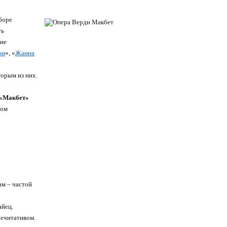
боре
ть
ние
ри
», «
Жанна
торым из них.
«Макбет»
гом
ам – частой
айец.
речитативом.