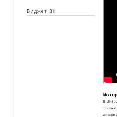
Виджет ВК
Исто
В 1848 г
тот взял
активно 