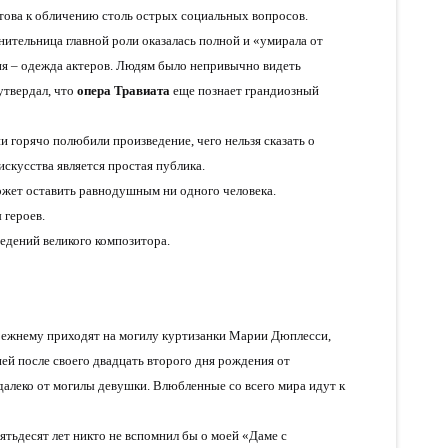
отова к обличению столь острых социальных вопросов.
нительница главной роли оказалась полной и «умирала от
ия – одежда актеров. Людям было непривычно видеть
утвердал, что
опера Травиата
еще познает грандиозный
ни горячо полюбили произведение, чего нельзя сказать о
искусства является простая публика.
ожет оставить равнодушным ни одного человека.
 героев.
едений великого композитора.
режнему приходят на могилу куртизанки Марии Дюплесси,
ней после своего двадцать второго дня рождения от
алеко от могилы девушки. Влюбленные со всего мира идут к
пятьдесят лет никто не вспомнил бы о моей «Даме с