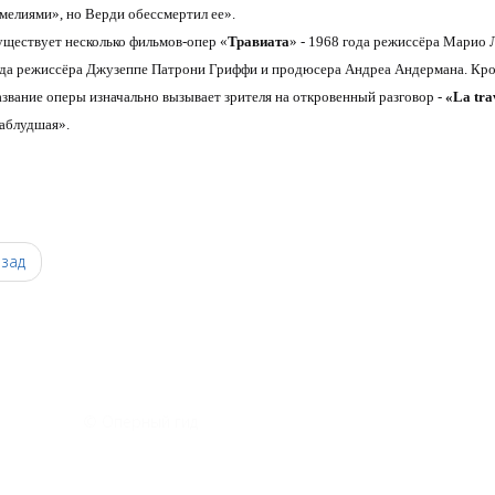
мелиями», но Верди обессмертил ее».
ществует несколько фильмов-опер «
Травиата
» - 1968 года режиссёра Марио 
да режиссёра Джузеппе Патрони Гриффи и продюсера Андреа Андермана. Кром
звание оперы изначально вызывает зрителя на откровенный разговор -
«La tra
аблудшая».
0
зад
© Оперный гид