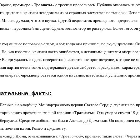
Европе,
премьера «Травиаты»
с треском провалилась. Публика оказалась не г
го, зрители и критики негодовали из-за странных элементов постановки. Испол
. Многие думали, что это шутка. Другой недостаток премьерного представлен
нных» персонажей на сцене. Однако композитор не растерялся. Более того, он 
 год он внес поправки в оперу, и вот тогда она пришлась по вкусу зрителям. О
. Но, как известно, критики часто ошибаются, а истинным ценителем оперного 
 Верди удалось создать невероятно реалистичное произведение, которое не м
вая партия очень тонко подчеркивает детали либретто и раскрывает характеры
ни опера по-прежнему остается одним из самых известных и успешных произв
мательные факты:
Париже, на кладбище Монмартра около церкви Святого Сердца, туристы по-п
торического прототипа главной героини «
Травиаты
». Она умерла спустя 19 д
беркулеза. Среди ее любовников был и Александр Дюма-сын. Он похоронен нед
м, почитая их как Ромео и Джульетту.
ександр Дюма, ознакомившись с «
Травиатой
», произнес такие слова: «Через 