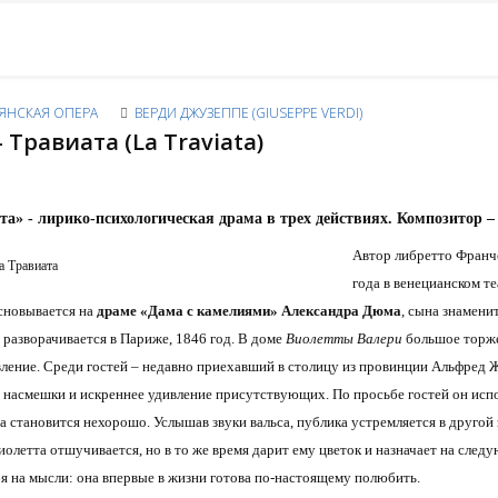
ЯНСКАЯ ОПЕРА
ВЕРДИ ДЖУЗЕППЕ (GIUSEPPE VERDI)
- Травиата (La Traviata)
та» - лирико-психологическая драма в трех действиях. Композитор –
Автор либретто Франче
года в венецианском те
новывается на
драме «Дама с камелиями» Александра Дюма
, сына знамени
 разворачивается в Париже, 1846 год. В доме
Виолетты Валери
большое торже
ление. Среди гостей – недавно приехавший в столицу из провинции Альфред Же
 насмешки и искреннее удивление присутствующих. По просьбе гостей он исп
а становится нехорошо. Услышав звуки вальса, публика устремляется в другой 
иолетта отшучивается, но в то же время дарит ему цветок и назначает на след
бя на мысли: она впервые в жизни готова по-настоящему полюбить.