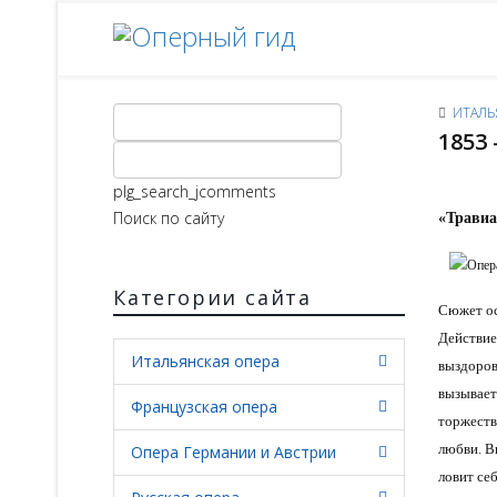
ИТАЛЬ
1853 
plg_search_jcomments
Поиск по сайту
«Травиа
Категории сайта
Сюжет ос
Действие
Итальянская опера
выздоров
вызывает
Французская опера
торжеств
любви. В
Опера Германии и Австрии
ловит се