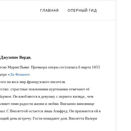
ГЛАВНАЯ
ОПЕРНЫЙ ГИД
 Джузеппе Верди.
ско Мария Пьяве. Премьера оперы состоялась 6 марта 1853
атре «
Ла Фениче
».
того на весь мир французского писателя.
ство: страстные поклонники куртизанки отмечают её
рмон. Он влюбляется в девушку с первого взгляда , чем
олняет гимн радости жизни и любви. Внезапно виновнице
зал. С Виолеттой остается лишь Альфред. Он признается ей в
ующий день встречу. Гости покидают дом. Виолетта Валери