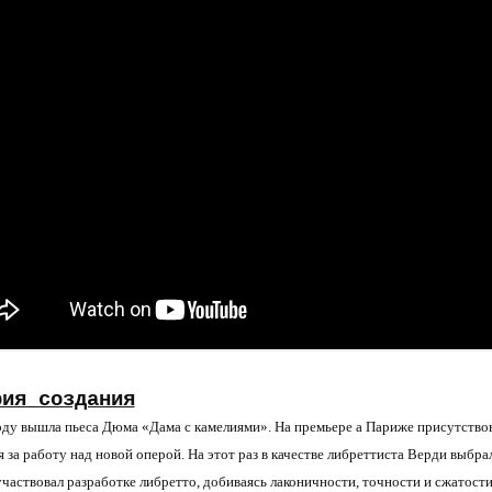
рия создания
оду вышла пьеса Дюма «Дама с камелиями». На премьере а Париже присутство
ся за работу над новой оперой. На этот раз в качестве либреттиста Верди выб
участвовал разработке либретто, добиваясь лаконичности, точности и сжатост