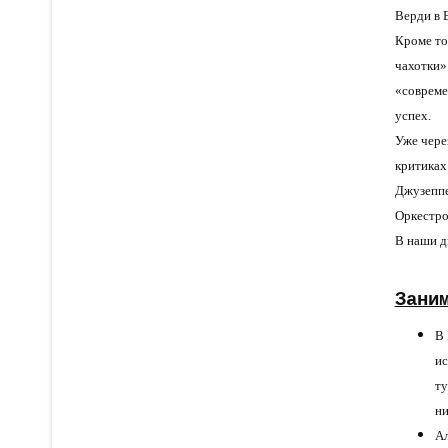
Верди в 
Кроме то
чахотки»
«совреме
успех.
Уже через
критиках
Джузеппе
Оркестро
В наши д
Зани
В 
ис
ту
ни
Ал