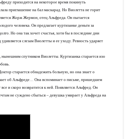
фреду приходится на некоторое время покинуть
лала приглашение на бал маскарад. Но Виолетта не горит
вляется Жорж Жермон, отец Альфреда. Он пытается
лодого человека. Он предлагает куртизанке деньги за
олго. Но она так хочет счастья, хотя бы в последние дни
удивляется слезам Виолетты и ее уходу. Ревность ударяет
, нынешним спутником Виолетты. Куртизанка старается изо
юбовь.
октор старается обнадежить больную, но она знает о
думает об Альфреде… Она вспоминает о письме, пришедшем
 все и скоро возвратится к ней. Появляется Альфред. Он
чтам не суждено сбыться – девушка умирает у Альфреда на