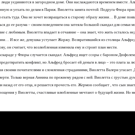
люди уединяются в загородном доме. Они наслаждаются временем вместе. Аль
нную и уехать по делам в Париж. Виолетта занята почтой. Подруга Флора прис
 ехать туда. Она не хочет возвращаться к старому образу жизни… В доме поя
ься до ее разума – своим поведением она затеяла большой скандал для семьи мо
ие с любимым. Виолетта впадает в отчаяние – она знает, что жить осталось нед
зни… И все же, девушка уступает Жоржу. Возвратившийся из столицы Альфред 
ову, он считает, что возлюбленная изменила ему и строит план мести.
аскараде у Флоры случается скандал: Альфред ищет ссоры с бароном Дюфолем
предотвратить конфликт, но Альфред бросает ей деньги в лицо – это плата за л
я своими почитателями и сломленная страданиями, Виолетта Валери угасает. Д
мерти. Только верная Аннина по прежнему рядом с ней. Виолетта с грустью 
и назад от его отца, и решается прочесть его. Жермон сообщает , что сын знает
рощения у Виолетты, счастливые влюбленные мечтают о будущей жизни. Но ме