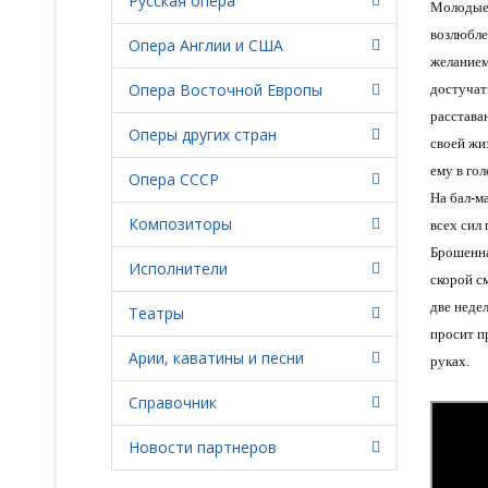
Русская опера
Молодые 
возлюбле
Опера Англии и США
желанием
Опера Восточной Европы
достучат
расставан
Оперы других стран
своей жи
ему в гол
Опера СССР
На бал-м
Композиторы
всех сил 
Брошенна
Исполнители
скорой с
две недел
Театры
просит п
Арии, каватины и песни
руках.
Справочник
Новости партнеров