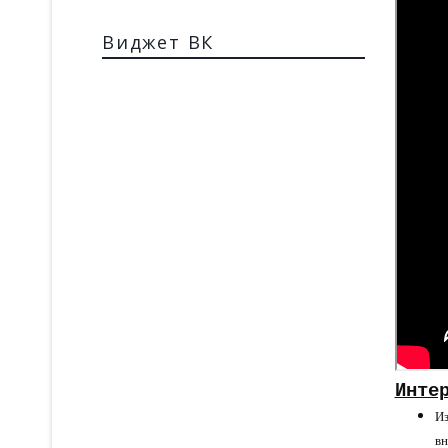
Виджет ВК
Инте
Из
вн