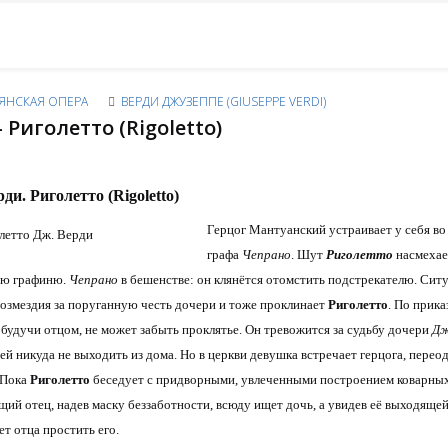
ЯНСКАЯ ОПЕРА
ВЕРДИ ДЖУЗЕППЕ (GIUSEPPE VERDI)
- Риголетто (Rigoletto)
ди. Риголетто (Rigoletto)
Герцог Мантуанский устраивает у себя во 
графа
Чепрано
. Шут
Риголетто
насмехает
ую графиню.
Чепрано
в бешенстве: он клянётся отомстить подстрекателю. Сит
возмездия за поруганную честь дочери и тоже проклинает
Риголетто
. По прика
 будучи отцом, не может забыть проклятье. Он тревожится за судьбу дочери
Дж
ей никуда не выходить из дома. Но в церкви девушка встречает герцога, переод
 Пока
Риголетто
беседует с придворными, увлеченными построением коварных п
ий отец, надев маску беззаботности, всюду ищет дочь, а увидев её выходящей
ет отца простить его.