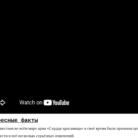
ресные факты
вестная во всём мире ария «Сердце красавицы» в своё время была признана ц
ести в неё несколько серьёзных изменений.