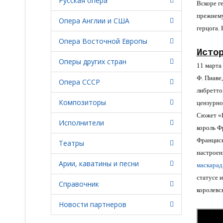
Русская опера
Вскоре г
прежнему
Опера Англии и США
герцога.
Опера Восточной Европы
Исто
Оперы других стран
11 марта 
Ф. Пиаве,
Опера СССР
либретто
Композиторы
цензурно
Сюжет «К
Исполнители
король Ф
Франциск
Театры
настроен
Арии, каватины и песни
маскарад
статусе и
Справочник
королевс
Новости партнеров