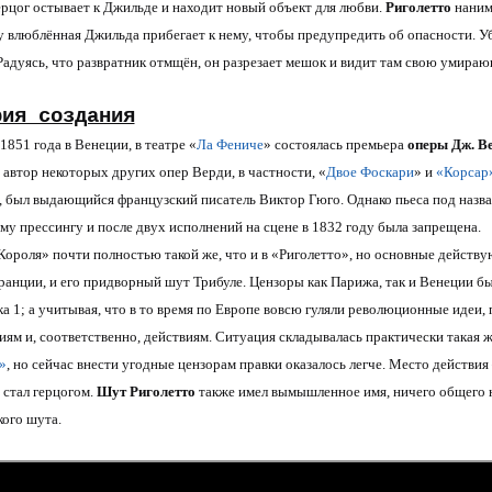
ерцог остывает к Джильде и находит новый объект для любви.
Риголетто
нанима
 влюблённая Джильда прибегает к нему, чтобы предупредить об опасности. Уб
 Радуясь, что развратник отмщён, он разрезает мешок и видит там свою умира
рия создания
1851 года в Венеции, в театре «
Ла Фениче
» состоялась премьера
оперы Дж. В
 автор некоторых других опер Верди, в частности, «
Двое Фоскари
» и
«Корсар
, был выдающийся французский писатель Виктор Гюго. Однако пьеса под назва
му прессингу и после двух исполнений на сцене в 1832 году была запрещена.
ороля» почти полностью такой же, что и в «Риголетто», но основные действ
ранции, и его придворный шут Трибуле. Цензоры как Парижа, так и Венеции 
а 1; а учитывая, что в то время по Европе вовсю гуляли революционные идеи, 
иям и, соответственно, действиям. Ситуация складывалась практически такая ж
»
, но сейчас внести угодные цензорам правки оказалось легче. Место действия
 стал герцогом.
Шут Риголетто
также имел вымышленное имя, ничего общего 
кого шута.