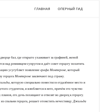
ГЛАВНАЯ
ОПЕРНЫЙ ГИД
дворце бал, где открыто ухаживает за графиней, женой
ся над ревнивцем-супругом и даёт совет герцогу похитить
уацию усугубляет появление
графа Монтероне
, который
зу герцога
Монтероне
заключают под стражу.
ильды
, которую специально поместил в отдалённое место и
етого студентом, и влюбляется в него, причём это чувство
ланов, его дочь похищают и отвозят во дворец к герцогу.
 из спальни герцога, решает отомстить нечестивцу.
Джильда