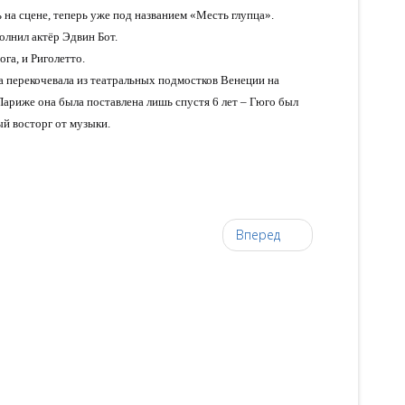
 на сцене, теперь уже под названием «Месть глупца».
олнил актёр Эдвин Бот.
ога, и Риголетто.
а перекочевала из театральных подмостков Венеции на
Париже она была поставлена лишь спустя 6 лет – Гюго был
ый восторг от музыки.
Вперед