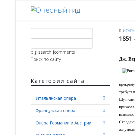
ИТАЛЬ
1851 
plg_search_jcomments
Поиск по сайту
Дж. Вер
Категории сайта
прекран
требует 
Итальянская опера
Шут, сам
приказал 
Французская опера
взаимно.
Страдающ
Опера Германии и Австрии
же умоля