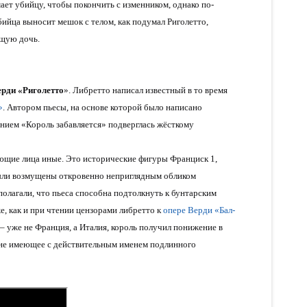
ет убийцу, чтобы покончить с изменником, однако по-
ийца выносит мешок с телом, как подумал Риголетто,
ющую дочь.
ерди «Риголетто
». Либретто написал известный в то время
»
. Автором пьесы, на основе которой было написано
нием «Король забавляется» подверглась жёсткому
ующие лица иные. Это исторические фигуры Франциск 1,
были возмущены откровенно неприглядным обликом
полагали, что пьеса способна подтолкнуть к бунтарским
е, как и при чтении цензорами либретто к
опере Верди «Бал-
 – уже не Франция, а Италия, король получил понижение в
не имеющее с действительным именем подлинного