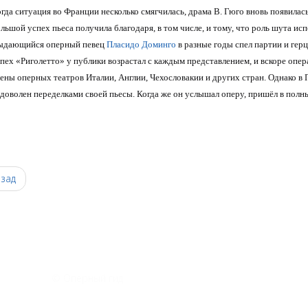
гда ситуация во Франции несколько смягчилась, драма В. Гюго вновь появилась
льшой успех пьеса получила благодаря, в том числе, и тому, что роль шута исп
ыдающийся оперный певец
Пласидо Доминго
в разные годы спел партии и герц
пех «Риголетто» у публики возрастал с каждым представлением, и вскоре опер
ены оперных театров Италии, Англии, Чехословакии и других стран. Однако в 
доволен переделками своей пьесы. Когда же он услышал оперу, пришёл в полн
0
зад
© Оперный гид