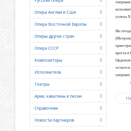
Русская опера
оперным 
исполни
Опера Англии и США
успеха Х
Опера Восточной Европы
На сегод
Оперы других стран
(Метропо
оркестра
Опера СССР
креста и
Композиторы
Орденом 
остается
Исполнители
оперных 
Театры
Арии, каватины и песни
На
Справочник
Новости партнеров