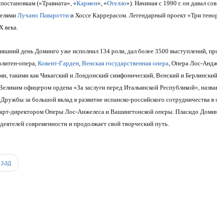
постановкам («Травиата», «
Кармен
», «
Отелло
»). Начиная с 1990 г. он давал 
телями
Лучано Паваротти
и Хоссе Каррерасом. Легендарный проект «Три тено
Х века.
няшний день Доминго уже исполнил 134 роли, дал более 3500 выступлений, пр
литен-опера,
Ковент-Гарден
,
Венская государственная опера
, Опера Лос-Андж
ми, такими как Чикагский и Лондонский симфонический, Венский и Берлински
 Великим офицером ордена «За заслуги перед Итальянской Республикой», назв
Дружбы за большой вклад в развитие испанско-российского сотрудничества в о
 арт-директором Оперы Лос-Анжелеса и Вашингтонской оперы. Пласидо Домин
деятелей современности и продолжает свой творческий путь.
0
зад