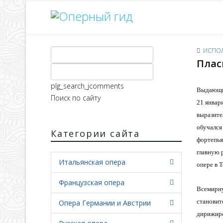
ИСПО
Плас
plg_search_jcomments
Выдающий
Поиск по сайту
21 января
выразите
обучался
Категории сайта
фортепья
главную 
Итальянская опера
опере в Т
Французская опера
Всемирну
становит
Опера Германии и Австрии
дирижиро