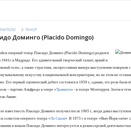
ЛНИТЕЛИ
ТЕНОР
идо Доминго (Placido Domingo)
ся оперный тенор Пласидо Доминго (Placido Domingo) родился
 1941г. в Мадриде. Его удивительный творческий талант, яркий и
льный голос, а также страстная, экспрессивная манера выступления покорили 
 музыкальному искусству в национальной консерватории, но на этом не остана
но. Его первый сценический дебют состоялся в 1959 г., однако, его роль была
роль – партию Альфредо в опере «
Травиата
» - в театре Монтеррея. Затем в те
ель-Авиве.
ю известность Пласидо Доминго получил после 1965 г., когда давал выступлени
ся солистом оперного театра «
Ла Скала
». В 1973 г. в театре «Нью-Йорк-сити» 
вания и вокала Пласидо Доминго интересуется и режиссерской деятельностью