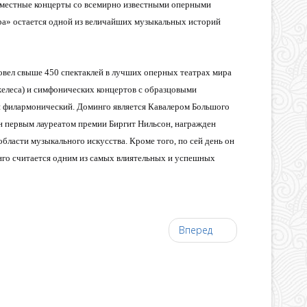
совместные концерты со всемирно известными оперными
ра» остается одной из величайших музыкальных историй
овел свыше 450 спектаклей в лучших оперных театрах мира
елеса) и симфонических концертов с образцовыми
й филармонический. Доминго является Кавалером Большого
ан первым лауреатом премии Биргит Нильсон, награжден
бласти музыкального искусства. Кроме того, по сей день он
го считается одним из самых влиятельных и успешных
Вперед