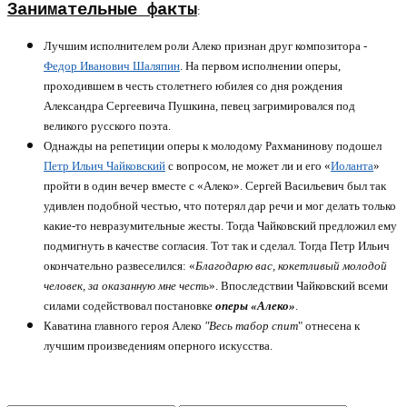
Занимательные факты
:
Лучшим исполнителем роли Алеко признан друг композитора -
Федор Иванович Шаляпин
. На первом исполнении оперы,
проходившем в честь столетнего юбилея со дня рождения
Александра Сергеевича Пушкина, певец загримировался под
великого русского поэта.
Однажды на репетиции оперы к молодому Рахманинову подошел
Петр Ильич Чайковский
с вопросом, не может ли и его «
Иоланта
»
пройти в один вечер вместе с «Алеко». Сергей Васильевич был так
удивлен подобной честью, что потерял дар речи и мог делать только
какие-то невразумительные жесты. Тогда Чайковский предложил ему
подмигнуть в качестве согласия. Тот так и сделал. Тогда Петр Ильич
окончательно развеселился: «
Благодарю вас, кокетливый молодой
человек, за оказанную мне честь
». Впоследствии Чайковский всеми
силами содействовал постановке
оперы «Алеко»
.
Каватина главного героя Алеко
"Весь табор спит
" отнесена к
лучшим произведениям оперного искусства.