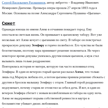
Сергей Васильевич Рахманинов
, автор либретто – Владимир Иванович
Немирович-Данченко. Премьера оперы прошла 27 апреля 1893 года в
Москве. Основана на поэме Александра Сергеевича Пушкина «Цыганы».
Сюжет
.
Однажды юноша по имени Алеко в отчаянии покидает город. Ему
опостылела светская жизнь. Он примыкает к цыганскому табору. Вот уже
несколько лет Алеко кочует с цыганами по свету. В таборе он повстречал
прекрасную девушку
Земфиру
и горячо полюбил ее. Его чувства не были
безответными, поэтому пара принимает решение пожениться. Но через
некоторое время девушка увлеклась другим юным цыганом, а муж стал
вызывать лишь только раздражение.
Повторялась история ее матери, которую так часто вспоминал отец
Земфиры. В один из вечеров старый цыган рассказал
Алеко
, что только
лишь год Мариула любила его, а потом цыганка приняла решение сбежать с
другим и бросила малышку Земфиру с отцом. Главный герой раздраженно
недоумевает, почему старик не отомстил за себя и дочь. И вот, в один из
вечеров Земфира сбегает с новым возлюбленным из табора на одну ночь.
Алеко не выдерживает порыва собственной ревности и наутро в
беспамятстве убивает двоих любовников.