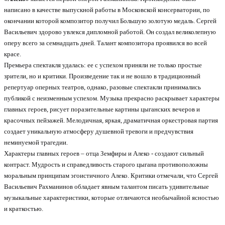
написано в качестве выпускной работы в Московской консерватории, по
окончании которой композитор получил Большую золотую медаль. Сергей
Васильевич здорово увлекся дипломной работой. Он создал великолепную
оперу всего за семнадцать дней. Талант композитора проявился во всей
красе.
Премьера спектакля удалась: ее с успехом приняли не только простые
зрители, но и критики. Произведение так и не вошло в традиционный
репертуар оперных театров, однако, разовые спектакли принимались
публикой с неизменным успехом. Музыка прекрасно раскрывает характеры
главных героев, рисует поразительные картины цыганских вечеров и
красочных пейзажей. Мелодичная, яркая, драматичная оркестровая партия
создает уникальную атмосферу душевной тревоги и предчувствия
неминуемой трагедии.
Характеры главных героев – отца Земфиры и Алеко - создают сильный
контраст. Мудрость и справедливость старого цыгана противоположны
моральным принципам эгоистичного Алеко. Критики отмечали, что Сергей
Васильевич Рахманинов обладает явным талантом писать удивительные
музыкальные характеристики, которые отличаются необычайной ясностью
и краткостью.