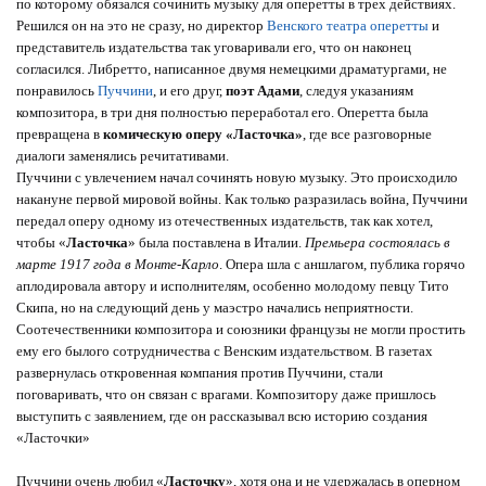
по которому обязался сочинить музыку для оперетты в трех действиях.
Решился он на это не сразу, но директор
Венского театра оперетты
и
представитель издательства так уговаривали его, что он наконец
согласился. Либретто, написанное двумя немецкими драматургами, не
понравилось
Пуччини
, и его друг,
поэт Адами
, следуя указаниям
композитора, в три дня полностью переработал его. Оперетта была
превращена в
комическую оперу «Ласточка»
, где все разговорные
диалоги заменялись речитативами.
Пуччини с увлечением начал сочинять новую музыку. Это происходило
накануне первой мировой войны. Как только разразилась война, Пуччини
передал оперу одному из отечественных издательств, так как хотел,
чтобы «
Ласточка
» была поставлена в Италии.
Премьера состоялась в
марте 1917 года в Монте-Карло
. Опера шла с аншлагом, публика горячо
аплодировала автору и исполнителям, особенно молодому певцу Тито
Скипа, но на следующий день у маэстро начались неприятности.
Соотечественники композитора и союзники французы не могли простить
ему его былого сотрудничества с Венским издательством. В газетах
развернулась откровенная компания против Пуччини, стали
поговаривать, что он связан с врагами. Композитору даже пришлось
выступить с заявлением, где он рассказывал всю историю создания
«Ласточки»
Пуччини очень любил «
Ласточку
», хотя она и не удержалась в оперном