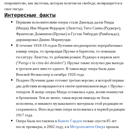
покровителю, как ласточка, которая полетав на свободе, возвращается в
свое гнездо.
Интересные факты
:
Первыми исполнителями оперы стали Джильда далла Рицца
(Магда), Ина Мария Феррарис (Лизетта), Тито Скипа (Руджеро),
Франческо Доминичи (Прунье) и Густав Умбердю (Рамбальдо);
дирижировал Джино Маринуцци.
В течение 1918-19 годов Пуччини неоднократно перерабатывал
клавир оперы, то превращая Прунье в баритона, то повышая
тесситуру Лизетты, то добавляя романс Руджеро в первом акте
("
Parigi e la citta dei desideri
"). Прунье также получил два выхода
в третьем акте вместо одного. В таком виде опера была дана
Венской Фольксопер в октябре 1920 года.
Позднее Пуччини даже готовит третью версию, в которой первые
два действия возвращаются в своём оригинальном виде с Прунье -
тенором. В конце оперы Магда оставалась одна, всеми покинутая
и брошенная. Тем не менее, такая версия никогда не была
исполнена, и никакого музыкального материала этой редакции не
сохранилось. Впоследствии опера исполнялась в первой редакции
1917 года.
Опера была поставлена в
Ковент Гарден
только спустя 85 лет
после премьеры, в 2002 году, а в
Метрополитен Опера
прошла