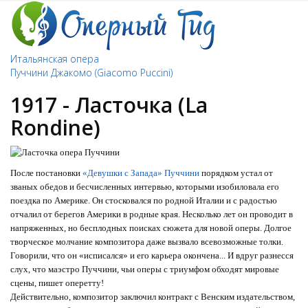
Итальянская опера
Пуччини Джакомо (Giacomo Puccini)
1917 - Ласточка (La
Rondine)
После постановки
«Девушки с Запада» Пуччини
порядком устал от
званых обедов и бесчисленных интервью, которыми изобиловала его
поездка по Америке. Он стосковался по родной Италии и с радостью
отчалил от берегов Америки в родные края. Несколько лет он проводит в
напряженных, но бесплодных поисках сюжета для новой оперы. Долгое
творческое молчание композитора даже вызвало всевозможные толки.
Говорили, что он «исписался» и его карьера окончена... И вдруг разнесся
слух, что маэстро Пуччини, чьи оперы с триумфом обходят мировые
сцены, пишет оперетту!
Действительно, композитор заключил контракт с Венским издательством,