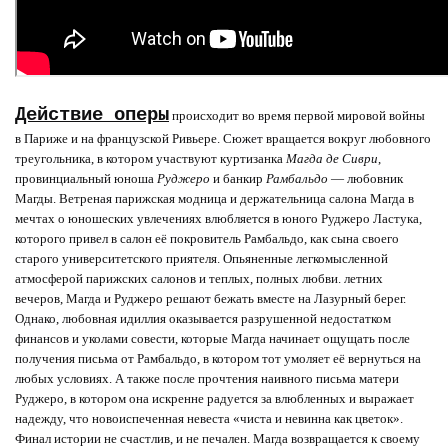
Действие оперы
происходит во время первой мировой войны
в Париже и на французской Ривьере. Сюжет вращается вокруг любовного
треугольника, в котором участвуют куртизанка
Магда де Сиври
,
провинциальный юноша
Руджеро
и банкир
Рамбальдо
— любовник
Магды. Ветреная парижская модница и держательница салона Магда в
мечтах о юношеских увлечениях влюбляется в юного Руджеро Ластука,
которого привел в салон её покровитель Рамбальдо, как сына своего
старого университетского приятеля. Опьяненные легкомысленной
атмосферой парижских салонов и теплых, полных любви. летних
вечеров, Магда и Руджеро решают бежать вместе на Лазурный берег.
Однако, любовная идиллия оказывается разрушенной недостатком
финансов и уколами совести, которые Магда начинает ощущать после
получения письма от Рамбальдо, в котором тот умоляет её вернуться на
любых условиях. А также после прочтения наивного письма матери
Руджеро, в котором она искренне радуется за влюбленных и выражает
надежду, что новоиспеченная невеста «чиста и невинна как цветок».
Финал истории не счастлив, и не печален. Магда возвращается к своему