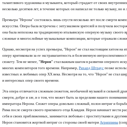
талантливого художника и музыканта, который страдает от своих внутренни
несколько десятков лет, в течение которых он написал не только музыку, но и
Премьера "Нерона" состоялась лишь спустя несколько лет после смерти комп
искусства. Опера была встречена с энтузиазмом зрителей и получила восто
она была непохожа на традиционную итальянскую оперную музыку своего вре
сложные и многослойные музыкальные композиции, которые отражали сложн
Однако, несмотря на успех премьеры, "Нерон" не стал настоящим хитом на и
оперу критиковали за ее экстравагантность и болезненную интроспективнос
сюжету. Тем не менее,
"Нерон"
стал важным шагом в развитии оперного иску
многих композиторов того времени. Например,
Рихард Штраус
позже использ
известных и любимых опер XX века. Несмотря на то, что "Нерон" не стал ш
и интересных опер своего времени.
Эта опера отличается сложным сюжетом, необычной музыкой и сильной драма
смерти, добре и зле, и о том, что может быть за пределами нашего понимания
императора Нерона. Сюжет оперы довольно сложный, полон интриг и борьбы з
Рима после смерти своего приемного отца Клавдия. Нерон начинает вести ра
себя и своих приближенных, занимается любовью с проститутками и другими
Нерон становится жертвой интриг со стороны своей матери
Агриппины
(сопр