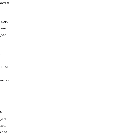
ботал
рного
 как
здал
,
овила
ычных
ом
лует
мя,
о его