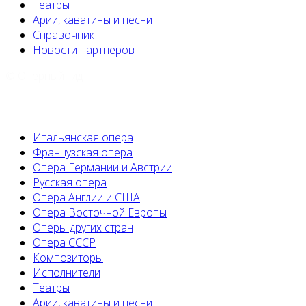
Театры
Арии, каватины и песни
Справочник
Новости партнеров
© Оперный гид
Итальянская опера
Французская опера
Опера Германии и Австрии
Русская опера
Опера Англии и США
Опера Восточной Европы
Оперы других стран
Опера СССР
Композиторы
Исполнители
Театры
Арии, каватины и песни