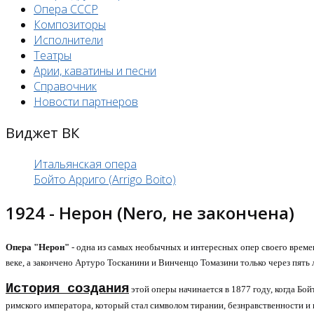
Опера СССР
Композиторы
Исполнители
Театры
Арии, каватины и песни
Справочник
Новости партнеров
Виджет ВК
Итальянская опера
Бойто Арриго (Arrigo Boito)
1924 - Нерон (Nero, не закончена)
Опера "Нерон"
- одна из самых необычных и интересных опер своего време
веке, а закончено Артуро Тосканини и Винченцо Томазини только через пять 
История создания
этой оперы начинается в 1877 году, когда Бо
римского императора, который стал символом тирании, безнравственности и п