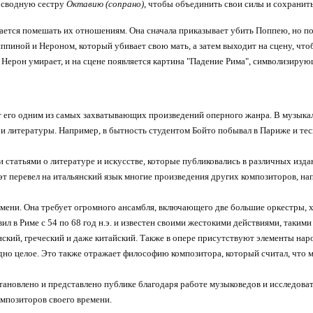
ю сводную сестру
Октавию (сопрано)
, чтобы объединить свои силы и сохранить
ется помешать их отношениям. Она сначала приказывает убить Поппею, но по
иппиной и Нероном, который убивает свою мать, а затем выходит на сцену, ч
то Нерон умирает, и на сцене появляется картина "Падение Рима", символизиру
т его одним из самых захватывающих произведений оперного жанра. В музык
и и литературы. Например, в бытность студентом Бойто побывал в Париже и те
 статьями о литературе и искусстве, которые публиковались в различных из
эт перевел на итальянский язык многие произведения других композиторов, н
мени. Она требует огромного ансамбля, включающего две большие оркестры, х
 в Риме с 54 по 68 год н.э. и известен своими жестокими действиями, такими 
инский, греческий и даже китайский. Также в опере присутствуют элементы на
дно целое. Это также отражает философию композитора, который считал, что
тановлено и представлено публике благодаря работе музыковедов и исследова
мпозиторов своего времени.