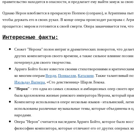
правительство находится в опасности, и предлагает ему выйти замуж за сво
Однако Нерон влюбляется в прекрасную Поппею (сопрано), и Агриппина пыта
чтобы держать его в своих руках. В конце оперы происходит расправа с Агр
прощается с миром и готовится к своей смерти. Опера заканчивается тем, ч
Интересные факты:
Сюжет "Нерона" полон интриг и драматических поворотов, что делае
других композиторов своего времени, а также сильное влияние поэзи
почерпнул для своего творчества.
Арриго Бойто более известен своими стихотворениями и критическими
ко многим операм
Верди
,
Понкьелли
,
Каталани
. Также талантливый по
Изольда» Вагнера
, «Сто девственниц» Шарля Лекока.
"Нерон"
- это одна из самых сложных и амбициозных опер своего вре
была вдохновлена жизнью римского императора Нерона, который правил
Композитор использовал в опере несколько языков - итальянский, лат
использованы различные музыкальные темы, которые объединены в о
народами.
Опера "Нерон" считается наследием Арриго Бойто, которое было восс
философию композитора, которые отличают его от других оперных ко