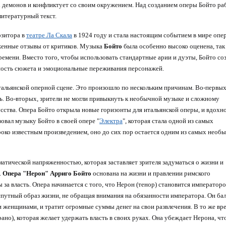
х демонов и конфликтует со своим окружением. Над созданием оперы Бойто ра
 литературный текст.
озитора в
театре Ла Скала
в 1924 году и стала настоящим событием в мире опе
рженные отзывы от критиков. Музыка
Бойто
была особенно высоко оценена, так
мени. Вместо того, чтобы использовать стандартные арии и дуэты, Бойто со
ость сюжета и эмоциональные переживания персонажей.
тальянской оперной сцене. Это произошло по нескольким причинам. Во-первых
ть. Во-вторых, зрители не могли привыкнуть к необычной музыке и сложному
сства. Опера Бойто открыла новые горизонты для итальянской оперы, и вдохн
овал музыку Бойто в своей опере "
Электра
", которая стала одной из самых
ироко известным произведением, оно до сих пор остается одним из самых необ
тической напряженностью, которая заставляет зрителя задуматься о жизни и
.
Опера "Нерон" Арриго Бойто
основана на жизни и правлении римского
а власть. Опера начинается с того, что Нерон (тенор) становится император
спутный образ жизни, не обращая внимания на обязанности императора. Он ба
 женщинами, и тратит огромные суммы денег на свои развлечения. В то же вре
ано), которая желает удержать власть в своих руках. Она убеждает Нерона, чт