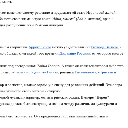
 власть.
том изменяет своему решению и предлагает ей стать Нероновой женой,
тобы петь свою знаменитую арию
"Адио, мамма" (Addio, mamma)
, где он
ющая разрушение всей Римской империи.
альном творчестве
Арриго Бойто
можно увидеть влияние
Рихарда Вагнера
и
сно общался с легендой того времени
Джоакино Россини
, от которого многое
даниях под псевдонимом
Тобиа Горрио
. А также он является автором либретто
апример,
«Руслан и Людмила» Глинки
, романсы
Рахманинова
,
«Тристан и
ор и солистов, а также огромную сцену для различных действий. Эта опера
как убийство своей матери и супруги.
родной музыки, например, мотивы римских солдат. В
опере "Нерон"
 музыка должна быть связующим звеном между различными культурами и
телей его творчества. Она продемонстрировала уникальный стиль и