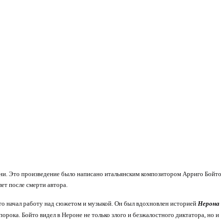
ни. Это произведение было написано итальянским композитором Арриго Бойто
лет после смерти автора.
йто начал работу над сюжетом и музыкой. Он был вдохновлен историей
Нерона
орока. Бойто видел в Нероне не только злого и безжалостного диктатора, но и