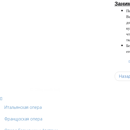
Зани
Пе
Ве
до
ку
чт
тк
Бе
ег
Наза
© Оперный гид
Итальянская опера
Французская опера