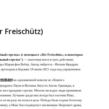
 Freischütz)
ый стрелок» (с немецкого «Der Freischütz», в некоторых
льный стрелок")
— сказочная пьеса в трех действиях.
арл Мария фон Вебер. Автор либретто - Иоганн Фридрих
 проходила в Берлине 18 июня 1821 года под управлением
нован
на одноименной новелле из «Книги о
ридриха Лауна и Иоганна Августа Апеля. Однажды, в
е шел праздник стрелка. Многие молодые люди принимали
вновании. Лучшим среди них всегда был охотник Макс.
аз он ни разу ни попал в цель. Победа была отдана богатому
иану, а Макс был подвергнут насмешкам. Назревает драка,