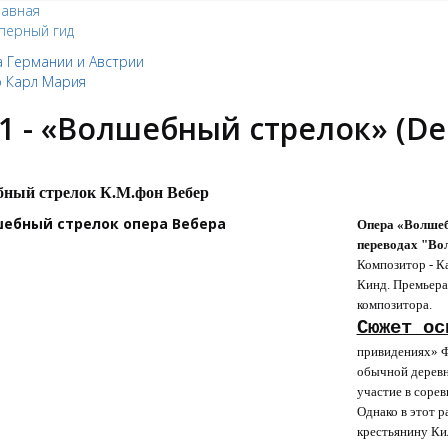
лавная
перный гид
 Германии и Австрии
 Карл Мария
1 - «Волшебный стрелок» (Der
ный стрелок К.М.фон Вебер
Опера «Волшебн
переводах "Во
Композитор - К
Кинд. Премьера
композитора.
Сюжет ос
привидениях» Ф
обычной деревн
участие в соре
Однако в этот р
крестьянину Кил