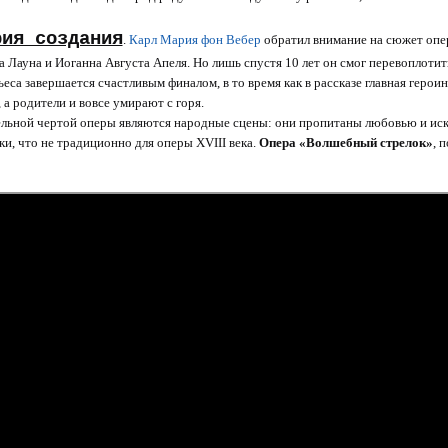
рия создания
.
Карл Мария фон Вебер
обратил внимание на сюжет опер
 Лауна и Иоганна Августа Апеля. Но лишь спустя 10 лет он смог перевоплотить
ьеса завершается счастливым финалом, в то время как в рассказе главная герои
 а родители и вовсе умирают с горя.
льной чертой оперы являются народные сцены: они пропитаны любовью и иск
ки, что не традиционно для оперы XVIII века.
Опера «Волшебный стрелок»
, 