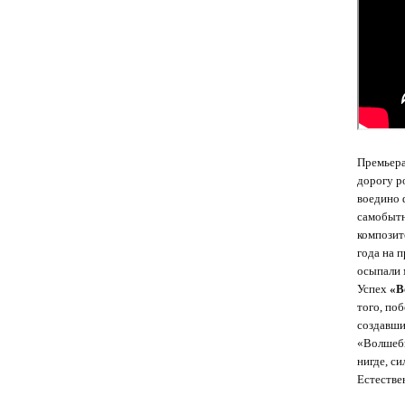
Премьера
дорогу р
воедино 
самобытн
композит
года на 
осыпали 
Успех
«В
того, по
создавши
«Волшебн
нигде, си
Естестве