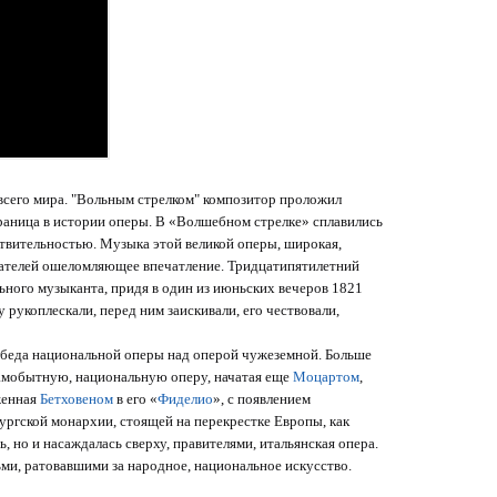
 всего мира. "Вольным стрелком" композитор проложил
раница в истории оперы. В «Волшебном стрелке» сплавились
ствительностью. Музыка этой великой оперы, широкая,
ателей ошеломляющее впечатление. Тридцатипятилетний
ного музыканта, придя в один из июньских вечеров 1821
рукоплескали, перед ним заискивали, его чествовали,
обеда национальной оперы над оперой чужеземной. Больше
самобытную, национальную оперу, начатая еще
Моцартом
,
женная
Бетховеном
в его «
Фиделио
», с появлением
ургской монархии, стоящей на перекрестке Европы, как
, но и насаждалась сверху, правителями, итальянская опера.
ми, ратовавшими за народное, национальное искусство.