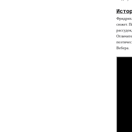
Исто
Фридриха
сюжет. П
рассудок,
Отличите
поэтичес
Вебера.