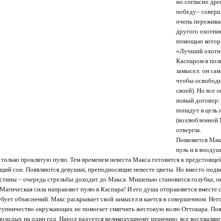
но согласно дре
победу– соверш
очень переживае
другого охотник
помощью которы
«Лучший охотник
Каспаром в полн
замысел: он сам
чтобы освободи
своей). Но все 
новый договор: 
попадут в цель 
(возлюбленной М
отвергла.
Появляется Мак
пуль и в воодуш
 только проклятую пулю. Тем временем невеста Макса готовится к предстоящей 
щий сон. Появляются девушки, преподносящие невесте цветы. Но вместо подве
стины – очередь стрельбы доходит до Макса. Мишенью становится голубка, пер
Магическая сила направляет пулю в Каспара! И его душа отправляется вместе с
ебует объяснений. Макс раскрывает свой замысел и кается в совершенном. Не
тупничество окружающих не помогает смягчить жестокую волю Оттокара. Поя
молодых на один год. Народ радуется великодушному решению, все восхваляют 