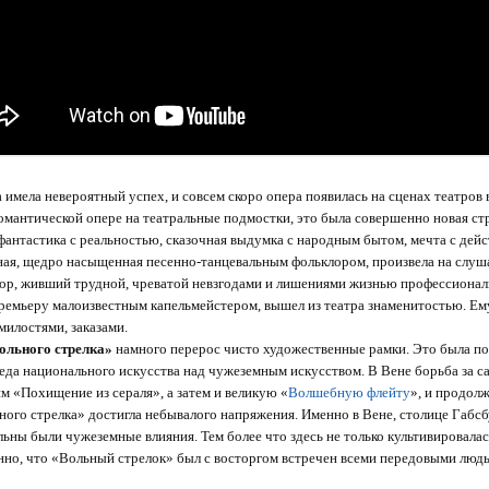
 имела невероятный успех, и совсем скоро опера появилась на сценах театров
омантической опере на театральные подмостки, это была совершенно новая ст
фантастика с реальностью, сказочная выдумка с народным бытом, мечта с дей
ая, щедро насыщенная песенно-танцевальным фольклором, произвела на слуш
ор, живший трудной, чреватой невзгодами и лишениями жизнью профессиональ
премьеру малоизвестным капельмейстером, вышел из театра знаменитостью. Ему 
милостями, заказами.
ольного стрелка»
намного перерос чисто художественные рамки. Это была п
беда национального искусства над чужеземным искусством. В Вене борьба за 
м «Похищение из сераля», а затем и великую «
Волшебную флейту
», и продол
ого стрелка» достигла небывалого напряжения. Именно в Вене, столице Габсб
льны были чужеземные влияния. Тем более что здесь не только культивировалась
нно, что «Вольный стрелок» был с восторгом встречен всеми передовыми людь