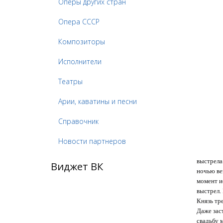
Оперы других стран
Опера СССР
Композиторы
Исполнители
Театры
Арии, каватины и песни
Справочник
Новости партнеров
выстрела
Виджет ВК
ночью ве
момент и
выстрел. 
Князь тр
Даже зас
свадьбу 