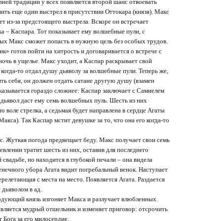
вней традиции у всех появляется второй шанс отвоевать
ить еще один выстрел в присутствии Оттокара (князя). Макс
т из-за предстоящего выстрела. Вскоре он встречает
а – Каспара. Тот показывает ему волшебные пули, с
х Макс сможет попасть в нужную цель без особых трудов.
» готов пойти на хитрость и договаривается о встрече с
очь в ущелье. Макс уходит, а Каспар раскрывает свой
 когда-то отдал душу дьяволу за волшебные пули. Теперь же,
ть себя, он должен отдать сатане другую душу (взамен
оказывается гораздо сложнее: Каспар заключает с Самиелем
дьявол даст ему семь волшебных пуль. Шесть из них
по воле стрелка, а седьмая будет направлена в сердце Агаты
акса). Так Каспар мстит девушке за то, что она его когда-то
с. Жуткая погода предвещает беду. Макс получает свои семь
евлении тратит шесть из них, оставив для последнего
свадьбе, но находится в глубокой печали – она видела
нечного убора Агата видит погребальный венок. Наступает
елетающая с места на место. Появляется Агата. Раздается
 дьяволом в ад.
годующий князь изгоняет Макса и разлучает влюбленных.
вляется мудрый отшельник и изменяет приговор: отсрочить
Бога за его милосердие.