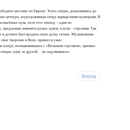
обедное шествие по Европе. Успех оперы, докатившись до
аже цензура, изуродовавшая оперу варварскими купюрами. В
олшебных пуль, хотя этот эпизод – один из
, предложив заменить ружье луком, а пули – стрелами. Так
от и должен был продать свою душу сатане. Музыкальная
свое творение в Вене, пришел в ужас.
в театре, познакомившись с «Вольным стрелком», призвал
но оперы, одну за другой… не задумываясь»
Вперед