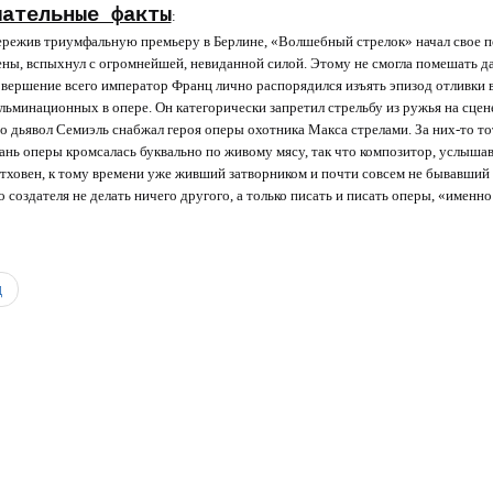
мательные факты
:
режив триумфальную премьеру в Берлине, «Волшебный стрелок» начал свое п
ны, вспыхнул с огромнейшей, невиданной силой. Этому не смогла помешать д
вершение всего император Франц лично распорядился изъять эпизод отливки в
льминационных в опере. Он категорически запретил стрельбу из ружья на сцене
о дьявол Семиэль снабжал героя оперы охотника Макса стрелами. За них-то т
ань оперы кромсалась буквально по живому мясу, так что композитор, услышав 
тховен, к тому времени уже живший затворником и почти совсем не бывавший 
о создателя не делать ничего другого, а только писать и писать оперы, «имен
0
д