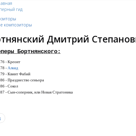
лавная
перный гид
озиторы
ие композиторы
ртнянский Дмитрий Степанов
оперы Бортнянского:
76 - Креонт
78 -
Алкид
79 - Квинт Фабий
86 - Празднество сеньора
86 - Сокол
87 - Сын-соперник, или Новая Стратоника
0
д