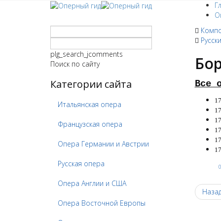
Г
О
Комп
Русск
plg_search_jcomments
Бо
Поиск по сайту
Категории сайта
Все 
17
Итальянская опера
17
17
Французская опера
17
17
Опера Германии и Австрии
17
Русская опера
Опера Англии и США
Наза
Опера Восточной Европы