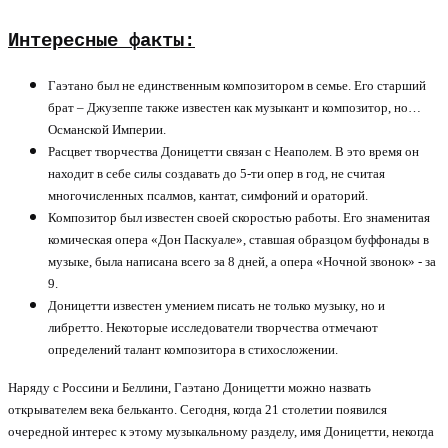
Интересные факты:
Гаэтано был не единственным композитором в семье. Его старший
брат – Джузеппе также известен как музыкант и композитор, но…
Османской Империи.
Расцвет творчества Доницетти связан с Неаполем. В это время он
находит в себе силы создавать до 5-ти опер в год, не считая
многочисленных псалмов, кантат, симфоний и ораторий.
Композитор был известен своей скоростью работы. Его знаменитая
комическая опера «Дон Паскуале», ставшая образцом буффонады в
музыке, была написана всего за 8 дней, а опера «Ночной звонок» - за
9.
Доницетти известен умением писать не только музыку, но и
либретто. Некоторые исследователи творчества отмечают
определений талант композитора в стихосложении.
Наряду с Россини и Беллини, Гаэтано Доницетти можно назвать
открывателем века бельканто. Сегодня, когда 21 столетии появился
очередной интерес к этому музыкальному разделу, имя Доницетти, некогда