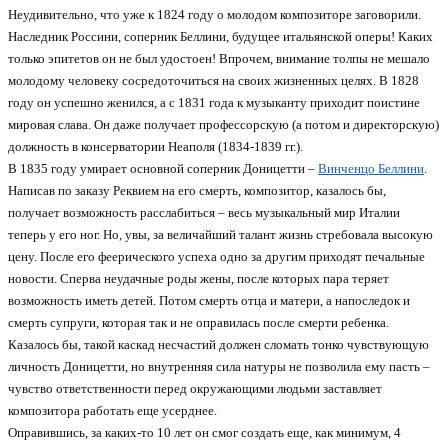
Неудивительно, что уже к 1824 году о молодом композиторе заговорили.
Наследник Россини, соперник Беллини, будущее итальянской оперы! Каких
только эпитетов он не был удостоен! Впрочем, внимание толпы не мешало
молодому человеку сосредоточиться на своих жизненных целях. В 1828
году он успешно женился, а с 1831 года к музыканту приходит поистине
мировая слава. Он даже получает профессорскую (а потом и директорскую)
должность в консерватории Неаполя (1834-1839 гг.).
В 1835 году умирает основной соперник Доницетти –
Винченцо Беллини
.
Написав по заказу Реквием на его смерть, композитор, казалось бы,
получает возможность расслабиться – весь музыкальный мир Италии
теперь у его ног. Но, увы, за величайший талант жизнь стребовала высокую
цену. После его феерического успеха одно за другим приходят печальные
новости. Сперва неудачные роды жены, после которых пара теряет
возможность иметь детей. Потом смерть отца и матери, а напоследок и
смерть супруги, которая так и не оправилась после смерти ребенка.
Казалось бы, такой каскад несчастий должен сломать тонко чувствующую
личность Доницетти, но внутренняя сила натуры не позволила ему пасть –
чувство ответственности перед окружающими людьми заставляет
композитора работать еще усерднее.
Оправившись, за каких-то 10 лет он смог создать еще, как минимум, 4