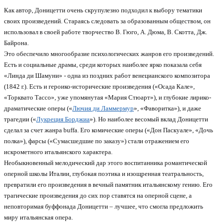
Как автор, Доницетти очень скрупулезно подходил к выбору тематики
своих произведений. Стараясь следовать за образованным обществом, он
использовал в своей работе творчество В. Гюго, А. Дюма, В. Скотта, Дж.
Байрона.
Это обеспечило многообразие психологических жанров его произведений.
Есть и социальные драмы, среди которых наиболее ярко показала себя
«Линда ди Шамуни» - одна из поздних работ венецианского композитора
(1842 г.). Есть и героико-исторические произведения («Осада Кале»,
«Торквато Тассо», уже упомянутая «Мария Стюарт»), и глубокие лирико-
драматические оперы («
Лючия ди Ламмермур
», «Фаворитка»), и даже
трагедии («
Лукреция Борджиа
»). Но наиболее весомый вклад Доницетти
сделал за счет жанра buffa. Его комические оперы («Дон Паскуале», «Дочь
полка»), фарсы («Сумасшедшие по заказу») стали отражением его
искрометного итальянского характера.
Необыкновенный мелодический дар этого воспитанника романтической
оперной школы Италии, глубокая поэтика и изощренная театральность,
превратили его произведения в вечный памятник итальянскому гению. Его
трагические произведения до сих пор ставятся на оперной сцене, а
неповторимая буффонада Доницетти – лучшее, что смогла предложить
миру итальянская опера.