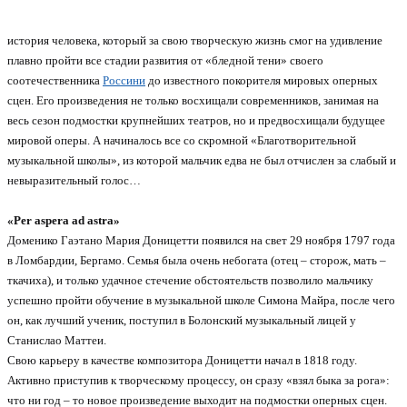
история человека, который за свою творческую жизнь смог на удивление
плавно пройти все стадии развития от «бледной тени» своего
соотечественника
Россини
до известного покорителя мировых оперных
сцен. Его произведения не только восхищали современников, занимая на
весь сезон подмостки крупнейших театров, но и предвосхищали будущее
мировой оперы. А начиналось все со скромной «Благотворительной
музыкальной школы», из которой мальчик едва не был отчислен за слабый и
невыразительный голос…
«Per aspera ad astra»
Доменико Гаэтано Мария Доницетти появился на свет 29 ноября 1797 года
в Ломбардии, Бергамо. Семья была очень небогата (отец – сторож, мать –
ткачиха), и только удачное стечение обстоятельств позволило мальчику
успешно пройти обучение в музыкальной школе Симона Майра, после чего
он, как лучший ученик, поступил в Болонский музыкальный лицей у
Станислао Маттеи.
Свою карьеру в качестве композитора Доницетти начал в 1818 году.
Активно приступив к творческому процессу, он сразу «взял быка за рога»:
что ни год – то новое произведение выходит на подмостки оперных сцен.