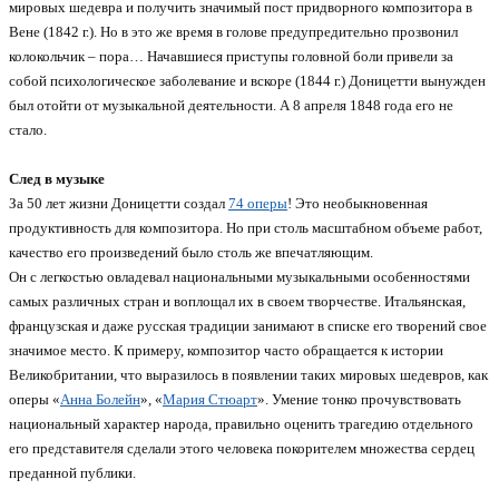
мировых шедевра и получить значимый пост придворного композитора в
Вене (1842 г.). Но в это же время в голове предупредительно прозвонил
колокольчик – пора… Начавшиеся приступы головной боли привели за
собой психологическое заболевание и вскоре (1844 г.) Доницетти вынужден
был отойти от музыкальной деятельности. А 8 апреля 1848 года его не
стало.
След в музыке
За 50 лет жизни Доницетти создал
74 оперы
! Это необыкновенная
продуктивность для композитора. Но при столь масштабном объеме работ,
качество его произведений было столь же впечатляющим.
Он с легкостью овладевал национальными музыкальными особенностями
самых различных стран и воплощал их в своем творчестве. Итальянская,
французская и даже русская традиции занимают в списке его творений свое
значимое место. К примеру, композитор часто обращается к истории
Великобритании, что выразилось в появлении таких мировых шедевров, как
оперы «
Анна Болейн
», «
Мария Стюарт
». Умение тонко прочувствовать
национальный характер народа, правильно оценить трагедию отдельного
его представителя сделали этого человека покорителем множества сердец
преданной публики.