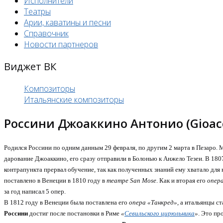
Исполнители
Театры
Арии, каватины и песни
Справочник
Новости партнеров
Виджет ВК
Композиторы
Итальянские композиторы
Россини Джоаккино Антонио (Gioacc
Родился Россини по одним данным 29 февраля, по другим 2 марта в Пезаро. 
дарование Джоаккино, его сразу отправили в Болонью к Анжело Тезеи. В 180
контрапункта прервал обучение, так как полученных знаний ему хватало для
поставлено в Венеции в 1810 году в
театре San Mose
. Как и вторая его
опер
за год написал 5 опер.
В 1812 году в Венеции была поставлена его
опера «Танкред»
, а итальянцы 
Россини
достиг после постановки в Риме
«
Севильского цирюльника
»
. Это пр