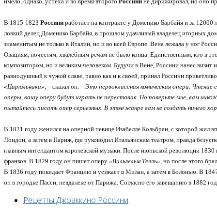
имело, однако, успеха и во время второго
Россини
не дирижировал, но оно п
В 1815-1823
Россини
работает на контракте у Доменико Барбайя и за 12000 л
ловкий делец Доменико Барбайя, в прошлом удачливый
владелец игорных дом
знаменитым не только в Италии, но и во всей Европе.
Вена лежала у ног Росс
Овациям, почестям, хвалебным речам не было конца. Единственным, кто в
эт
композитором,
но и великим человеком. Будучи в Вене, Россини нанес визит 
равнодушный к чужой славе, равно как и к своей, принял Россини приветливо,
«Цирюльника»
, – сказал он. –
Это первоклассная комическая опера. Чтение 
оперы, вашу оперу будут играть не переставая. Но поверьте мне, вам никог
пытайтесь писать опер серьезных. В этом жанре вам не создать ничего хо
В 1821 году женился на оперной певице Изабелле Кольбран, с которой жил вп
Лондон, а затем в Париж, где руководил Итальянским театром, правда безусп
главным интендантом королевской музыки. После июньской революции 1830 
франков. В 1829 году он пишет оперу
«Вильгельм Телль»
, но после этого бр
В 1836 году покидает Францию и уезжает в Милан, а затем в Болонью. В 184
он в городке Пасси, невдалеке от Парижа. Согласно его завещанию в 1882 го
Рецепты Джоаккино Россини