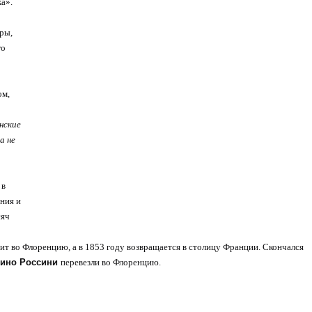
а».
ры,
го
ом,
нские
а не
 в
ения и
сяч
ит во Флоренцию, а в 1853 году возвращается в сто
лицу Франции. Скончался
кино Россини
перевезли во Флоренцию.