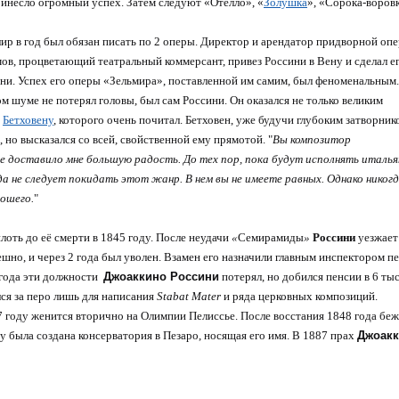
ринесло огромный успех.
Затем следуют «Отелло», «
Золушка
», «Сорока-воровк
ир в год был обязан писать по 2 оперы.
Директор и
арендатор придворной опе
ов, процветающий театральный коммерсант, привез Россини в Вену и сделал е
ини. Успех его оперы «Зельмира», поставленной им самим, был
феноменальным.
ом шуме не потерял головы, был сам Россини. Он оказался не только великим
и
Бетховену
, которого очень почитал. Бетховен, уже будучи глубоким затворник
 но высказался со всей, свойственной ему прямотой. "
Вы композитор
ее доставило мне большую радость. До тех пор, пока будут исполнять италья
да не следует покидать этот жанр. В нем вы не имеете равных. Однако никогд
рошего.
"
лоть до её смерти в 1845 году. После неудачи
«
Семирамиды
»
Россини
уезжает
ешно, и через 2 года был уволен. Взамен его назначили главным инспектором п
года эти должности
Джоаккино Россини
потерял, но добился пенсии в 6 ты
ался за перо лишь для написания
Stabat Mater
и ряда церковных композиций.
7 году женится вторично на Олимпии Пелиссье. После восстания 1848 года беж
ду была создана консерватория в Пезаро, носящая его имя. В 1887 прах
Джоак