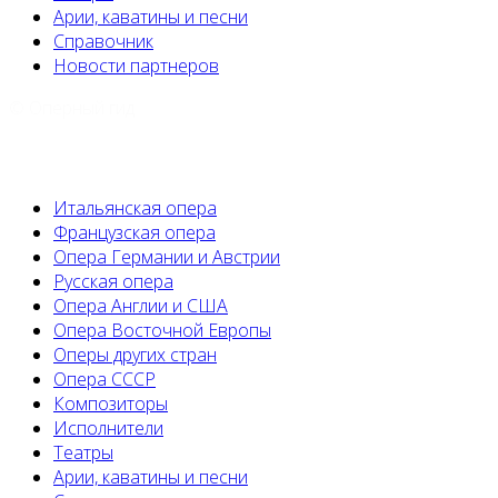
Арии, каватины и песни
Справочник
Новости партнеров
© Оперный гид
Итальянская опера
Французская опера
Опера Германии и Австрии
Русская опера
Опера Англии и США
Опера Восточной Европы
Оперы других стран
Опера СССР
Композиторы
Исполнители
Театры
Арии, каватины и песни