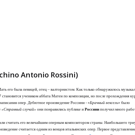
hino Antonio Rossini)
Мать его была певицей, отец – валторнистом. Как только обнаружилось музыка
7 становится учеником аббата Матеи по композиции, но после прохождения ку
 написания опер. Дебютное произведение Россини - «
Брачный вексель
» было
а «Странный случай»
они понравились публике и
Россини
получил много рабо
стали считать его величайшим оперным композитором страны. Наибольшего тр
оизведение считается одним из венцов итальянских опер. Первое представление