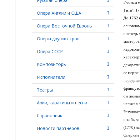
Русская опера
Глюком м
Тита", 17
Опера Англии и США
До 1762 
Опера Восточной Европы
основном
очередь 
Оперы других стран
мастерст
недоволе
Опера СССР
характер
Композиторы
декорати
ее перво
Исполнители
передава
французс
Театры
он позна
Арии, каватины и песни
написал 
Результат
Справочник
она была
(1770) на
Новости партнеров
Оперные 