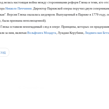
год велась настоящая война между сторонниками реформ Глюка и теми, кто от
тора
Никколо Пиччинни
. Директор Парижской оперы поручил двум соперникам н
кая". Версия Глюка оказалась шедевром. Выпущенный в Париже в 1779 году, 
у, была признана неполноценной).
Глюка оставили неизгладимый след в опере. Принципы, которых он придержива
али за ним, включая
Вольфганга Моцарта
, Луиджи Керубини,
Людвига ван Бетх
0
зад
© Оперный гид