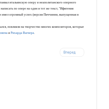
стаивал итальянскую оперу и неаполитанского оперного
аписать по опере на один и тот же текст, "Ифигения
он имел огромный успех (версия Пиччинни, выпущенная в
лся, повлияли на творчество многих композиторов, которые
овена
и
Рихарда Вагнера
.
Вперед