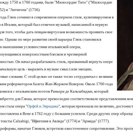
ежду 1750 и 1760 годами, были "Милосердие Тито" ("Милосердие
52) и "Антигона" (1756).
года Глюк сочинял в современном оперном стиле, культивируемом в
 в Италии, который был отмечен музыкой, написанной в первую
для того, чтобы дать певцам-виртуозам возможность проявить свое
во. Однако по мере развития своей карьеры Глюк становился
н нынешними условностями итальянской оперы,
изующимися поверхностным блеском и чрезмерной
вностью. Он начал разрабатывать стиль, призванный вернуть опере
начальную цель - выразить в музыке смысл или эмоцию,
емые словами. С этой целью он также тесно сотрудничал с великим
ким реформатором балета Жан-Жоржем Новером. Около 1760 года
комился с итальянским поэтом Раньери де Кальзабиджи, который
либретто для Глюка, которое превосходно соответствовало представлениям ко
ом стала опера "
Орфей и Эвридика
", которая превзошла по величию, достоинст
 поставлена в Вене в 1762 году с большим успехом. Среди других опер образц
 тексты Calzabigi, "Ифигения в Авлиде" (1774) и "Армида" (1777).
реформы, начатые Глюком, встретили ожесточенное сопротивление. Это против