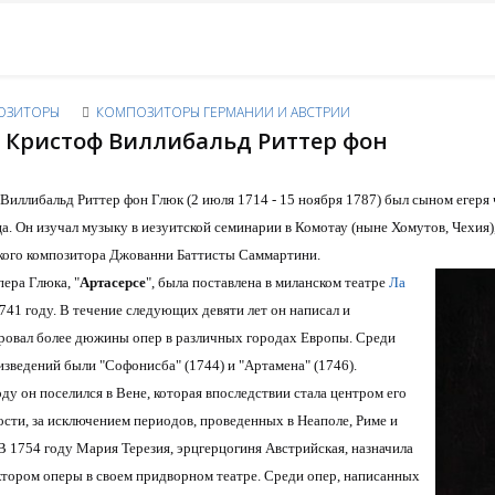
ОЗИТОРЫ
КОМПОЗИТОРЫ ГЕРМАНИИ И АВСТРИИ
 Кристоф Виллибальд Риттер фон
Виллибальд Риттер фон Глюк (2 июля 1714 - 15 ноября 1787) был сыном егер
а. Он изучал музыку в иезуитской семинарии в Комотау (ныне Хомутов, Чехия),
кого композитора Джованни Баттисты Саммартини.
пера Глюка, "
Артасерсе
", была поставлена в миланском театре
Ла
741 году. В течение следующих девяти лет он написал и
овал более дюжины опер в различных городах Европы. Среди
изведений были "Софонисба" (1744) и "Артамена" (1746).
ду он поселился в Вене, которая впоследствии стала центром его
ости, за исключением периодов, проведенных в Неаполе, Риме и
В 1754 году Мария Терезия, эрцгерцогиня Австрийская, назначила
ктором оперы в своем придворном театре. Среди опер, написанных