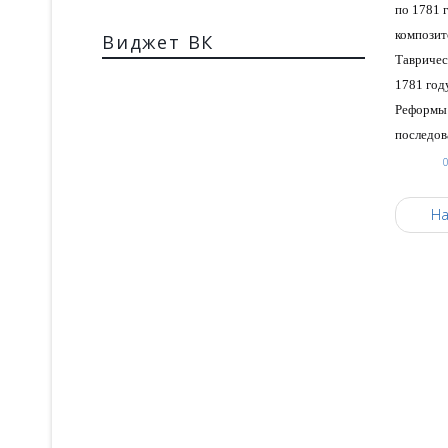
по 1781 
компози
Виджет ВК
Тавричес
1781 год
Реформы 
последов
На