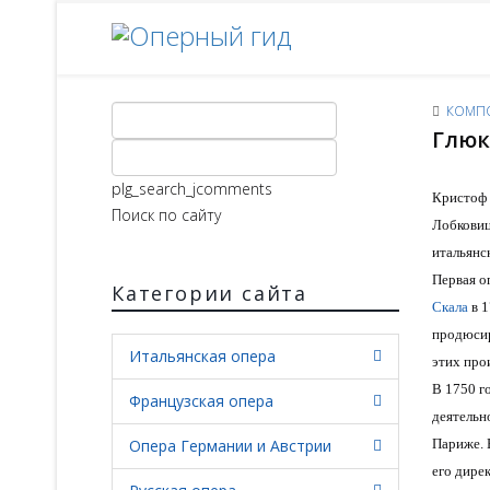
КОМП
Глюк
plg_search_jcomments
Кристоф 
Поиск по сайту
Лобковиц
итальянс
Первая о
Категории сайта
Скала
в 1
продюсир
Итальянская опера
этих про
В 1750 го
Французская опера
деятельн
Опера Германии и Австрии
Париже. 
его дире