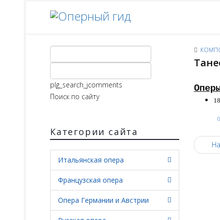
КОМП
Тане
plg_search_jcomments
Опер
Поиск по сайту
18
Категории сайта
На
Итальянская опера
Французская опера
Опера Германии и Австрии