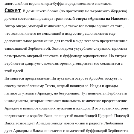
многослойная версия оперы-буффа и средневекового спектакля.
Сюжет
. В доме некего богача (по прототипу мольеровского Журдена)
должна состояться премьера трагической
оперы «Ариадна на Наксосе»
.
Автор оперы, молодой композитор, а также все певцы в ужасе от того,
что хозяин, ничего не смыслящий в искусстве решил заказать еще
дополнительное развлечение для гостей в виде веселого представления с
танцовщицей Зербинеттой. Хозяин дома усугубляет ситуацию, приказав
разыгрывать оперный спектакль и буффонаду одновременно. Но хитрая
Зербинетта флиртует с композитором и уговаривает его согласиться с
этой идеей.
Начинается представление. На пустыном острове
Ариадн
а тоскует по
своему возлюбленному Тезею, котрый покинул её. Наяды и дриады
пытаются утешить Ариадну, но безуспешно. Тут появляется Зербинетта
и комедианты, которые начинают показывать комическое представление
Ариадне о взаимоотношениях мужичин и женщин. В это время к острову
подплывает на корабле Вакх, покинутый волшебницей Цирцеей. Поцелуй
Вакха возвращает Ариадне жажду новой жизни и радость. Любовный
дуэт Ариадны и Вакха сочетается с комической буффонадой Зербинетты.