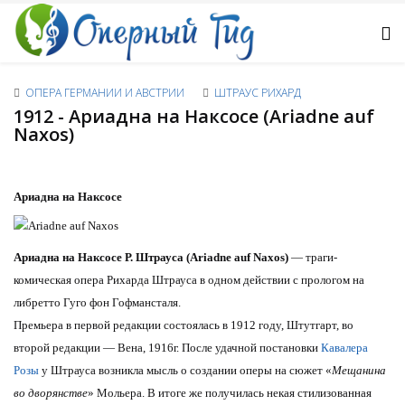
ОПЕРА ГЕРМАНИИ И АВСТРИИ
ШТРАУС РИХАРД
1912 - Ариадна на Наксосе (Ariadne auf
Naxos)
Ариадна на Наксосе
Ариадна на Наксосе Р. Штрауса (Ariadne auf Naxos)
— траги-
комическая опера Рихарда Штрауса в одном действии с прологом на
либретто Гуго фон Гофмансталя.
Премьера в первой редакции состоялась в 1912 году, Штутгарт, во
второй редакции — Вена, 1916г. После удачной постановки
Кавалера
Розы
у Штрауса возникла мысль о создании оперы на сюжет «
Мещанина
во дворянстве
» Мольера. В итоге же получилась некая стилизованная