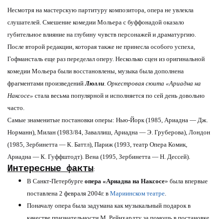
Несмотря на мастерскую партитуру композитора, опера не увлекла
слушателей. Смешение комедии Мольера с буффонадой оказало
губительное влияние на глубину чувств персонажей и драматургию.
После второй редакции, которая также не принесла особого успеха,
Гофмансталь еще раз переделал оперу. Несколько сцен из оригинальной
комедии Мольера были восстановлены, музыка была дополнена
фрагментами произведений
Люлли
.
Оркестровая сюита «Ариадна на
Наксосе»
стала весьма популярной и исполняется по сей день довольно
часто.
Самые знаменитые постановки оперы: Нью-Йорк (1985, Ариадна — Дж.
Норманн), Милан (1983/84, Заваллиш, Ариадна — Э. Груберова), Лондон
(1985, Зербинетта — К. Баттл), Париж (1993, театр Опера Комик,
Ариадна — К. Гуффштодт). Вена (1995, Зербинетта — Н. Дессей).
Интересные факты
:
В Санкт-Петербурге
опера «Ариадна на Наксосе
» была впервые
поставлена 2 февраля 2004г. в
Мариинском театре
.
Поначалу опера была задумана как музыкальный подарок в
качестве признательности М. Рейнхардту за помощь в постановке