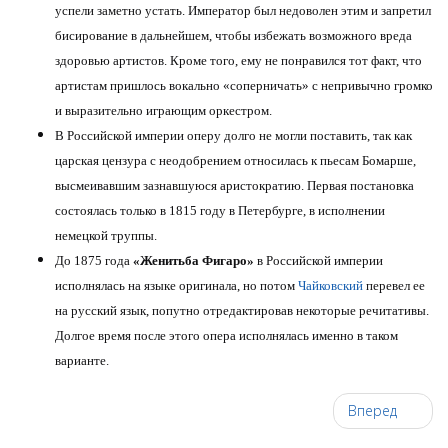
успели заметно устать. Император был недоволен этим и запретил
бисирование в дальнейшем, чтобы избежать возможного вреда
здоровью артистов. Кроме того, ему не понравился тот факт, что
артистам пришлось вокально «соперничать» с непривычно громко
и выразительно играющим оркестром.
В Российской империи оперу долго не могли поставить, так как
царская цензура с неодобрением относилась к пьесам Бомарше,
высмеивавшим зазнавшуюся аристократию. Первая постановка
состоялась только в 1815 году в Петербурге, в исполнении
немецкой труппы.
До 1875 года
«Женитьба Фигаро»
в Российской империи
исполнялась на языке оригинала, но потом
Чайковский
перевел ее
на русский язык, попутно отредактировав некоторые речитативы.
Долгое время после этого опера исполнялась именно в таком
варианте.
Вперед