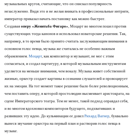
музыкальных кругов, считающие, что он снискал популярность
незаслуженно. Видя это и не желая вникать в профессиональные интриги,
император приказал начать постановку как можно быстрее.
Создавая
оперу «Женитьба Фигаро»
, Моцарт во многом пошел против
существующих тогда канонов и использовал новаторские решения. Так,
например, в то время было принято считать заслуживающим внимания в
основном голос певца, музыка же считалась не особенно важным
обрамлением.
Моцарт
, как композитор и музыкант, не мог с этим
согласиться, и создал партитуру, в которой музыкальным инструментам
уделяется на меньше внимания, чем вокалу. Музыка живет собственной
жизнью, оркестр создает картины в сознании слушателей и провоцирует
их на эмоции. На тот момент такое решение было более революционным,
чем поставить оперу, в которой простолюдин высмеивает аристократа, на
сцене Императорского театра. Тем не менее, такой подход оправдал себя,
и во многом вдохновил композиторов будущего, подхвативших и
развивших эту идею. До кульминации ее довел
Рихард Вагнер
, буквально
вынеся звучание оркестра на первый план и растворив голос певца в
музыке.