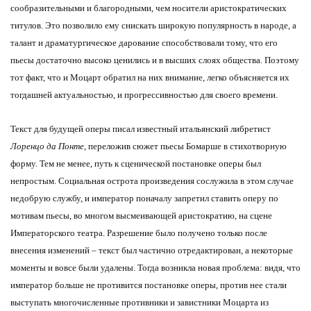
сообразительными и благородными, чем носители аристократических
титулов. Это позволило ему снискать широкую популярность в народе, а
талант и драматургическое дарование способствовали тому, что его
пьесы достаточно высоко ценились и в высших слоях общества. Поэтому
тот факт, что и Моцарт обратил на них внимание, легко объясняется их
тогдашней актуальностью, и прогрессивностью для своего времени.
Текст для будущей оперы писал известный итальянский либретист
Лоренцо да Понте
, переложив сюжет пьесы Бомарше в стихотворную
форму. Тем не менее, путь к сценической постановке оперы был
непростым. Социальная острота произведения сослужила в этом случае
недобрую службу, и император поначалу запретил ставить оперу по
мотивам пьесы, во многом высмеивающей аристократию, на сцене
Императорского театра. Разрешение было получено только после
внесения изменений – текст был частично отредактирован, а некоторые
моменты и вовсе были удалены. Тогда возникла новая проблема: видя, что
император больше не противится постановке оперы, против нее стали
выступать многочисленные противники и завистники Моцарта из