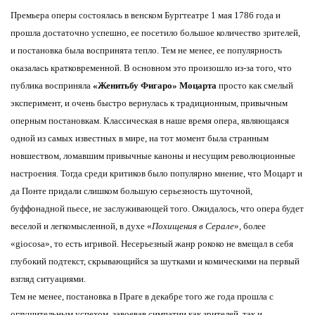
Премьера оперы состоялась в венском Бургтеатре 1 мая 1786 года и
прошла достаточно успешно, ее посетило большое количество зрителей,
и постановка была воспринята тепло. Тем не менее, ее популярность
оказалась кратковременной. В основном это произошло из-за того, что
публика восприняла
«Женитьбу Фигаро» Моцарта
просто как смелый
эксперимент, и очень быстро вернулась к традиционным, привычным
оперным постановкам. Классическая в наше время опера, являющаяся
одной из самых известных в мире, на тот момент была странным
новшеством, ломавшим привычные каноны и несущим революционные
настроения. Тогда среди критиков было популярно мнение, что Моцарт и
да Понте придали слишком большую серьезность шуточной,
буффонадной пьесе, не заслуживающей того. Ожидалось, что опера будет
веселой и легкомысленной, в духе «
Похищения в Серале
», более
«giocosa», то есть игривой. Несерьезный жанр рококо не вмещал в себя
глубокий подтекст, скрывающийся за шутками и комическими на первый
взгляд ситуациями.
Тем не менее, постановка в Праге в декабре того же года прошла с
оглушительным успехом, завоевав симпатии как зрителей, так и