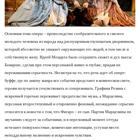
Основная тема оперы – превосходство сообразительного и смелого
молодого человека из народа над распущенным глуповатым дворянином,
который абсолютно не уважает окружающих его людей, в том числе и
собственную жену. Идеей Моцарта было сохранить сюжет и дух пьесы
Бомарше, сделав при этом персонажей живее и глубже, придав их
переживаниям серьезность. Несмотря на то, что речь идет об опере-
буффе, где по закону жанра все события предстают в комическом свете,
героям получается сочувствовать и сопереживать. Графиня Розина с
искренней горечью переживает предательство мужа, а Марцелина,
персонаж второстепенный и откровенно фоновый, неожиданно серьезно
относится к новости о том, что Фигаро – ее сын. Партия Марцелины по
звучанию следует за событиями, и в переломный момент оттуда
исчезают поверхностные, комические интонации, уступая место
неподдельному волнению и искренним чувствам.