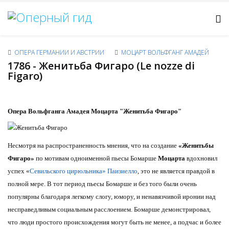
ОПЕРА ГЕРМАНИИ И АВСТРИИ
МОЦАРТ ВОЛЬФГАНГ АМАДЕЙ
1786 - Женитьба Фигаро (Le nozze di
Figaro)
Опера Вольфганга Амадея Моцарта "Женитьба Фигаро"
Несмотря на распространенность мнения, что на создание
«Женитьбы
Фигаро»
по мотивам одноименной пьесы Бомарше
Моцарта
вдохновил
успех «
Севильского цирюльника» Паизиелло
, это не является правдой в
полной мере. В тот период пьесы Бомарше и без того были очень
популярны благодаря легкому слогу, юмору, и ненавязчивой иронии над
несправедливым социальным расслоением. Бомарше демонстрировал,
что люди простого происхождения могут быть не менее, а подчас и более