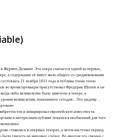
iable)
и Жермен Делавин. Эта опера считается одной из первых,
ере, а содержание её имеет мало общего со средневековыми
 состоялась 21 ноября 1831 года и публика очень тепло
зале во время премьеры присутствовал Фредерик Шопен и он
когда-либо великолепие было замечено в театре, я
уровня великолепия, показанного сегодня... Это шедевр ...
мертным»
 либреттистов и инициировал европейскую известность
орским и интересным публике показался необычный для того
 монахинь».
роко ставилась в оперных театрах, а затем наступил период
 было увидеть на мировых сценах. Во многом это связано с