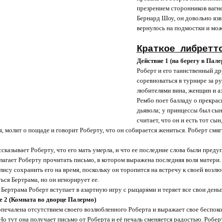
презрением сторонников вагн
Бернард Шоу, он довольно язв
вернулось на подмостки и мож
Краткое либретт
Действие 1 (на берегу в Пале
Роберт и его таинственный др
соревноваться в турнире за р
любителями вина, женщин и аза
Рембо поет балладу о прекрас
дьявола; у принцессы был сын 
считает, что он и есть тот сын
, молит о пощаде и говорит Роберту, что он собирается жениться. Роберт смяг
сказывает Роберту, что его мать умерла, и что ее последние слова были преду
лагает Роберту прочитать письмо, в котором выражена последняя воля матери.
лису сохранить его на время, поскольку он торопится на встречу к своей воз
ься Бертрама, но он игнорирует ее.
 Бертрама Роберт вступает в азартную игру с рыцарями и теряет все свои день
е 2 (Комната во дворце Палермо)
опечалена отсутствием своего возлюбленного Роберта и выражает свое беспокойс
. Но тут она получает письмо от Роберта и её печаль сменяется радостью. Роб