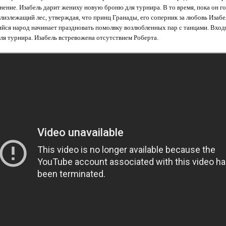
нение. Изабель дарит жениху новую броню для турнира. В то время, пока он го
лизлежащий лес, утверждая, что принц Гранады, его соперник за любовь Изабел
йся народ начинает праздновать помолвку возлюбленных пар с танцами. Входи
ля турнира. Изабель встревожена отсутствием Роберта.