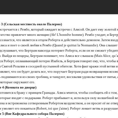
 3 (Сельская местность около Палермо)
встречается с Рембо, который ожидает встречи с Алисой. Он дает ему золотой 
гатство привлечет много женщин (Ah! L'honnête homme). Рембо уходит, и Берт
 сознается, что является и отцом Роберта и действительно демоном. Затем вхо
иса и поет о своей любви к Рембо (Quand je quittai la Normandie). Она слышит
дслушивает, что Бертрам навсегда потеряет Роберта, если он не сможет убеди
 Выйдя из пещеры, Бертрам понимает, что Алиса все слышала (Mais Alice, qu’as
ся Роберт, оплакивающий потерю Изабель, и Бертрам говорит ему, что, чтобы в
 Святой Розалии в соседней пустынной обители. Хотя факт кражи этой ветви и 
аявляет, что он будет делать все, что поручает Бертрам ради возвращения воз
 поднимаются из своих гробниц, и танцуют, восхваляя удовольствия от питья, а
 которые окружают его.
е 4 (Комната во дворце)
готовится к браку с принцем Гранады. Алиса мчится, чтобы сообщить ей о том,
которые входят с подарками. Роберт прибывает и, используя силу волшебной вет
ена и встревожена сотворенным Робертом колдовством, а он просит её не отве
 умоляет его покаяться (Robert, toi que j'aime). Роберт ломает ветвь и разруша
е 5 (Вне Кафедрального собора Палермо)