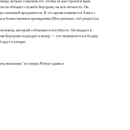
инца, котрые схватили его, чтобы не расстроился брак
ром он обещает служить Бертраму на всю вечность. Он
ди сыновней преданности. В это время появляется Алиса с
 и божественном провидении (Dieu puissant, ciel propice) и,
еловека, который соблазнил и погубил ее. Он впадает в
мя Бертрама подходит к концу — тот низвергается в бездну
й идут к алтарю