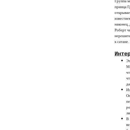
Группа м
принца Г
открывае
известием
наконец, 
Роберт ч
нерешите
к сатане
Инте
Эт
Ме
чт
чт
да
Из
Оп
пе
ро
ли
В 
ве