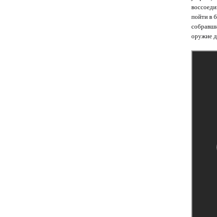
воссоеди
пойти в б
собравши
оружие д