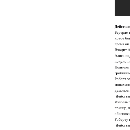
Действие
Бертрам 
новое бо
время он
Входит Ал
Алиса по
полуночи.
Появляет
гробницы
Роберт з
монахинь
демонов,
Действи
Изабель 
принца, 
обеспоко
Роберту и
Действи