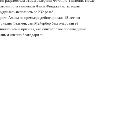
ла разработала отцом балерины Фтлиппо Таглиони. После
льони роль танцевала Луиза Фицджеймс, которая
удрилась исполнить её 232 раза!
роли Алисы на премьере дебютировала 18-летняя
рнелия Фалькон, сам Мейербер был очарован её
полнением и признал, что считает свое произведение
лным именно благодаря ей.
0