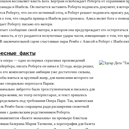
онахов восхваляет власть Бога. Бертрам освобождает Роберта от охранников пр
ранады и Изабель. Он пытается заставить Роберта подписать документ, в кото
тся Роберту, что он его истинный отец, и Роберт решает подписать присягу ра
 о том, что свадьба принца и Изабель расстроилась. Алиса молит бога о помощи
дает Роберту письмо его матери.
итает сообщение своей матери, в котором она предупреждает его остерегаться ч
льность, и тут раздаются полуночные удары часов, извещающие о том, что вре
. В заключительной сцене счастливые пары Рембо с Алисой и Роберт с Изабелло
ресные факты
а опера — одно из первых серьезных произведений
йербера, писать Роберта он начал в 33 года, когда решил,
о его композиторские амбиции уже достаточно сильны,
обы взяться за крупный жанр, для написания которого он
же специально переехал в Париж.
начально либретто было трехступенчатым и писалось для
ера-комик, но театр потерпел крах, и текст пришлось
ределывать под требования Опера Пари. Так, комическая
ль Рембо была сокращена ради расширения сюжетной
нии с дьявольским родственником Ро
берта.
знаменитом «Балете монахинь» на премьере блистала
ликая балерина Мария Таглиони, а хореография для балета