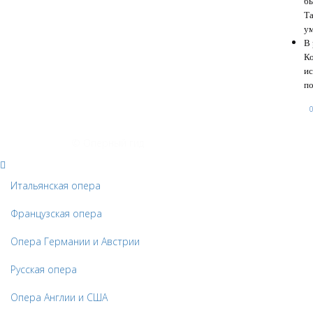
бы
Та
ум
В 
Ко
ис
по
© Оперный гид
Итальянская опера
Французская опера
Опера Германии и Австрии
Русская опера
Опера Англии и США