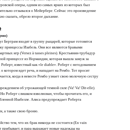
еровской оперы, одним из самых ярких из которых был
ительно отзывался о Мейербере. Сейчас это произведение
но сказать, обрело второе дыхание.
о
рмо)
уг Бертрам входят в группу рыцарей, которые готовятся
уку принцессы Изабель. Они все являются бравыми
ртных игр (Versez à tasses pleines). Крестьянин-трубадур
ной принцессе из Нормандии, которая вышла замуж за
Роберт, известный как «le diable». Роберт с негодованием
, о котором идет речь, и нападает на Рембо. Тот просит
чается, когда в невесте Рембо узнает свою молочную сестру
преждением об угрожающей темной силе (Va! Va! Dit-elle).
 Но Роберт слишком взволнован, чтобы прочитать его, и
любленной Изабелле. Алиса предупреждает Роберта
ги, а также свою броню.
тво тем, что их брак никогда не состоится (En vain
ерт прибывает, и пара выражает новые надежды на