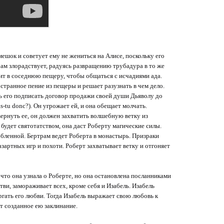
мешок и советует ему не жениться на Алисе, поскольку его
рам злорадствует, радуясь развращению трубадура в то же
дит в соседнюю пещеру, чтобы общаться с исчадиями ада.
 странное пение из пещеры и решает разузнать в чем дело.
ть его подписать договор продажи своей души Дьяволу до
-tu donc?). Он угрожает ей, и она обещает молчать.
ернуть ее, он должен захватить волшебную ветку из
будет святотатством, она даст Роберту магические силы.
любленной. Бертрам ведет Роберта в монастырь. Призраки
зартных игр и похоти. Роберт захватывает ветку и отгоняет
 что она узнала о Роберте, но она остановлена посланниками
ви, замораживает всех, кроме себя и Изабель. Изабель
ргать его любви. Тогда Изабель выражает свою любовь к
ет созданное ею заклинание.