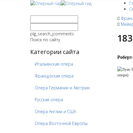
Г
О
Франц
Мейер
plg_search_jcomments
183
Поиск по сайту
Категории сайта
Роберт
Итальянская опера
Французская опера
Опера Германии и Австрии
Русская опера
Опера Англии и США
Опера Восточной Европы