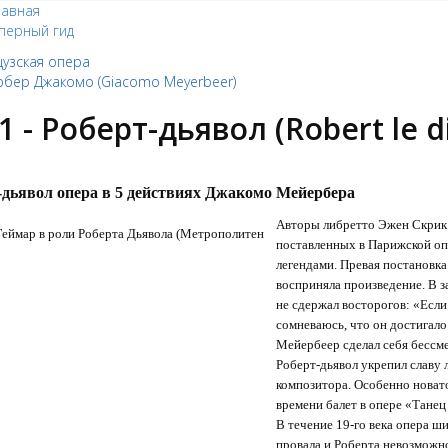
лавная
перный гид
узская опера
бер Джакомо (Giacomo Meyerbeer)
1 - Роберт-дьявол (Robert le d
-дьявол опера в 5 действиях Джакомо Мейербера
Авторы либретто Эжен Скрик 
поставленных в Парижской оп
легендами. Превая постановка
восприняла произведение. В 
не сдержал восторогов: «Если 
сомневаюсь, что он достигало 
Мейербеер сделал себя бесс
Роберт-дьявол укрепил славу
композитора. Особенно новат
времени балет в опере «Танец
В течение 19-го века опера ши
провала и Роберта невозможно