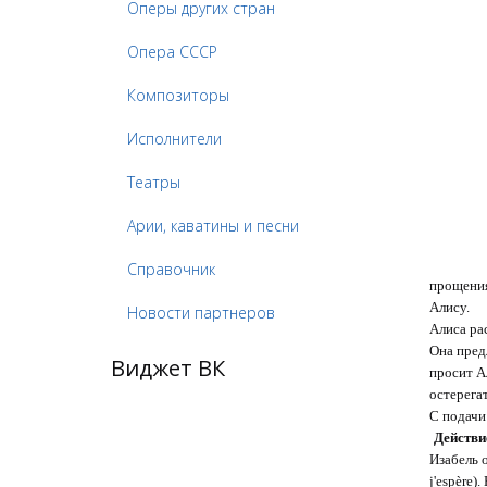
Оперы других стран
Опера СССР
Композиторы
Исполнители
Театры
Арии, каватины и песни
Справочник
прощения
Алису.
Новости партнеров
Алиса рас
Она пред
Виджет ВК
просит А
остерегат
С подачи
Действи
Изабель 
j'espère)