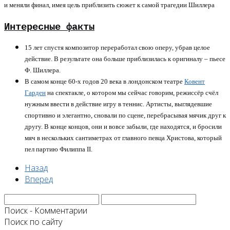
и меняли финал, имея цель приблизить сюжет к самой трагедии Шиллера
Интересные факты
15 лет спустя композитор переработал свою оперу, убрав целое
действие. В результате она больше приблизилась к оригиналу – пьесе
Ф. Шиллера.
В самом конце 60-х годов 20 века в лондонском театре
Ковент
Гарден
на спектакле, о котором мы сейчас говорим, режиссёр счёл
нужным ввести в действие игру в теннис. Артисты, выглядевшие
спортивно и элегантно, сновали по сцене, перебрасывая мячик друг к
другу. В конце концов, они и вовсе забыли, где находятся, и бросили
мяч в нескольких сантиметрах от главного певца Христова, который
пел партию Филиппа II.
Назад
Вперед
Поиск - Комментарии
Поиск по сайту