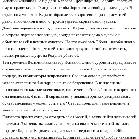
Испании Филиппа II, отца дона Карлоса. Друг инфанта, Родриго, советует
ему отправиться во Фландрию, чтобы бороться за свободу фламандцев. В
страстном монологе Карлос обращается к королеве с признанием, и ей,
давно влюблённой в него, с трудом удаётся скрыть свои чувства.
Действие переносится в сад Елизаветы. Инфант, получив письмо с просьбой
о встрече, ждёт возлюбленную, а когда появляется дама в вуали, он
объясняется ей в нежных чувствах. Но это оказалась Эболи – влюбленная в
него принцесса. Поняв, что её отвергают, девушка клянётся отомстить,
несмотря даже на угрозы Родриго убить её.
Тем временем Великий инквизитор Испании, слепой суровый старец, вместе
с монахами готовит казнь протестантов-еретиков. Несчастные молят о
пощаде, но инквизиторы непреклонны. Сын с мечом в руке требует у
короля отправки во Фландрию, но тоже безуспешно. В конце сцены
происходит сожжение «неверных», после чего небесный голос говорит, что
они невиновны. Филипп II спрашивает у инквизитора, как расправиться с
бунтарём-сыном – может, убить его? Старец поощряет такое решение, а
заодно советует убить и Родриго.
Елизавета просит супруга оградить её от козней, а также найти похитителей
шкатулки. Эта вещь оказалась у короля, а на видном месте в ней оказался
портрет Карлоса. Королева уверяет мужа в верности, а коварная Эболи,
укравшая шкатулку, раскаивается. Елизавета предлагает ей любое наказание