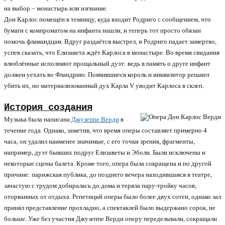
на выбор – монастырь или изгнание.
Дон Карлос помещён в темницу, куда входит Родриго с сообщением, что
бумаги с компроматом на инфанта нашли, и теперь тот просто обязан
помочь фламандцам. Вдруг раздаётся выстрел, и Родриго падает замертво,
успев сказать, что Елизавета ждёт Карлоса в монастыре. Во время свидания
влюблённые исполняют прощальный дуэт: ведь в память о друге инфант
должен уехать во Фландрию. Появившиеся король и инквизитор решают
убить их, но материализованный дух Карла V уводит Карлоса в склеп.
История создания
Музыка была написана
Джузеппе Верди
в
течение года. Однако, заметив, что время оперы составляет примерно 4
часа, он удалил наименее значимые, с его точки зрения, фрагменты,
например, дуэт бывших подруг Елизаветы и Эболи. Были исключены и
некоторые сцены балета. Кроме того, опера была сокращена и по другой
причине: парижская публика, до позднего вечера находившаяся в театре,
зачастую с трудом добиралась до дома и теряла пару-тройку часов,
оторванных от отдыха. Репетиций оперы было более двух сотен, однако зал
принял представление прохладно, а спектаклей было выдержано сорок, не
больше. Уже без участия Джузеппе Верди оперу переделывали, сокращали