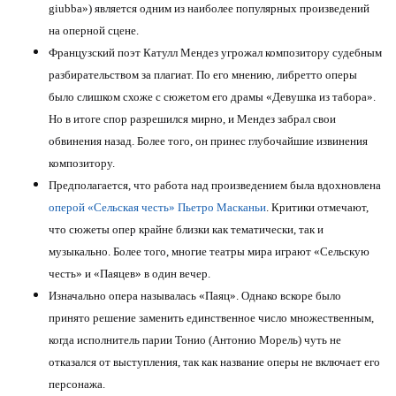
giubba») является одним из наиболее популярных произведений
на оперной сцене.
Французский поэт Катулл Мендез угрожал композитору судебным
разбирательством за плагиат. По его мнению, либретто оперы
было слишком схоже с сюжетом его драмы «Девушка из табора».
Но в итоге спор разрешился мирно, и Мендез забрал свои
обвинения назад. Более того, он принес глубочайшие извинения
композитору.
Предполагается, что работа над произведением была вдохновлена
оперой «Сельская честь» Пьетро Масканьи
. Критики отмечают,
что сюжеты опер крайне близки как тематически, так и
музыкально. Более того, многие театры мира играют «Сельскую
честь» и «Паяцев» в один вечер.
Изначально опера называлась «Паяц». Однако вскоре было
принято решение заменить единственное число множественным,
когда исполнитель парии Тонио (Антонио Морель) чуть не
отказался от выступления, так как название оперы не включает его
персонажа.