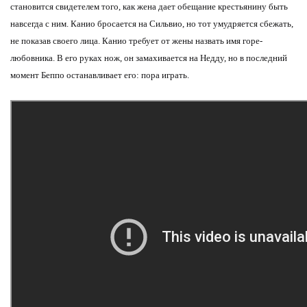
становится свидетелем того, как жена дает обещание крестьянину быть
навсегда с ним. Канио бросается на Сильвио, но тот умудряется сбежать,
не показав своего лица. Канио требует от жены назвать имя горе-
любовника. В его руках нож, он замахивается на Недду, но в последний
момент Беппо останавливает его: пора играть.