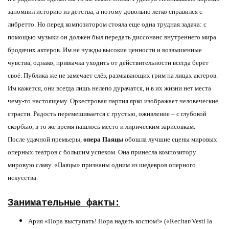
запомнил историю из детства, а потому довольно легко справился с
либретто. Но перед композитором стояла еще одна трудная задача: с
помощью музыки он должен был передать диссонанс внутреннего мира
бродячих актеров. Им не чужды высокие ценности и возвышенные
чувства, однако, привычка уходить от действительности всегда берет
своё. Публика же не замечает слёз, размывающих грим на лицах актеров.
Им кажется, они всегда лишь нелепо дурачатся, и в их жизни нет места
чему-то настоящему. Оркестровая партия ярко изображает человеческие
страсти. Радость перемешивается с грустью, оживление – с глубокой
скорбью, в то же время нашлось место и лирическим зарисовкам.
После удачной премьеры,
опера Паяцы
обошла лучшие сцены мировых
оперных театров с большим успехом. Она принесла композитору
мировую славу. «Паяцы» признаны одним из шедевров оперного
искусства.
Занимательные факты:
Ария «Пора выступать! Пора надеть костюм!» («Recitar/Vesti la