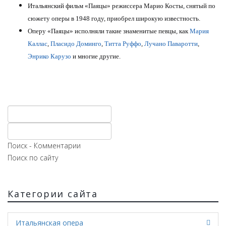
Итальянский фильм «Паяцы» режиссера Марио Косты, снятый по
сюжету оперы в 1948 году, приобрел широкую известность.
Оперу «Паяцы» исполняли такие знаменитые певцы, как
Мария
Каллас
,
Пласидо Доминго
,
Титта Руффо
,
Лучано Паваротти
,
Энрико Карузо
и многие другие.
Поиск - Комментарии
Поиск по сайту
Категории сайта
Итальянская опера