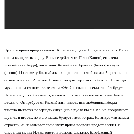
Пришло время представления. Актеры смущены. Но делать нечего. И они
снова выходят на сцену. В пьесе действуют Паяц (Канио), его жена
Коломбина (Недда), поклонник Коломбины Арлекин (Беппо) и слуга
(Тонио). По сюжету Коломбина ожидает своего любовника. Через окно в
ее покои влезает Арлекин. Ночью они договариваются бежать. Приходит
муж, и снова слышит те же слова «Этой ночью навсегда твоей я буду».
Незаметно для себя самого, жизнь и спектакль смешиваются для Канио
воедино. Он требует от Коломбины назвать имя любовника. Недда
тщетно пытается повернуть ситуацию в русло пьесы. Канио продолжает
шутить и играть, но в его глазах бушует гнев и страх. Не выдержав накала
страстей, он закалывает свою жену прямо посреди представления. В
смертных муках Недда зовет на помощь Сильвио. Влюбленный