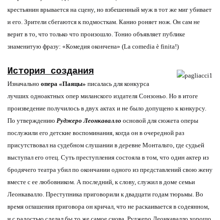
крестьянин врывается на сцену, но взбешенный муж в тот же миг убивает
и его. Зрители сбегаются к подмосткам. Канио роняет нож. Он сам не
верит в то, что только что произошло. Тонио объявляет публике
знаменитую фразу: «Комедия окончена» (La comedia è finita!)
История создания
Изначально
опера «Паяцы»
писалась для конкурса
лучших одноактных опер миланского издателя Сонзоньо. Но в итоге
произведение получилось в двух актах и не было допущено к конкурсу.
По утверждению
Руджеро Леонкавалло
основой для сюжета оперы
послужили его детские воспоминания, когда он в очередной раз
присутствовал на судебном слушании в деревне Монтальто, где судьей
выступал его отец. Суть преступления состояла в том, что один актер из
бродячего театра убил по окончании одного из представлений свою жену
вместе с ее любовником. А последний, к слову, служил в доме семьи
Леонкавалло. Преступника приговорили к двадцати годам тюрьмы. Во
время оглашения приговора он кричал, что не раскаивается в содеянном,
и с радостью сделал бы то же самое снова. Руджеро Леонкавалло хорошо