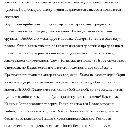
жизнью. Он говорит о том, что актеры – тоже люди и у них тоже есть
чувства. Под конец его выступления поднимается занавес и начинается
спектакль.
В деревню прибывают бродячие артисты. Крестьяне с радостью
приветствуют их, предвкушая праздник.
Канио
, хозяин актерской
труппы, и
Недда
, его жена, едут в повозке. Актеры
Тонио и Беппо
идут
рядом.
Канио
торжественно объявляет жителям деревни о предстоящем
представлении: вечером любой желающий сможет посмеяться над
жизнерадостной комедией.
Клоун Тонио
желает помочь
Недде
спуститься
с повозки, но
Канио
останавливает его и сам помогает своей жене.
Крестьяне приглашают актеров за стол, лишь
Тонио
не желает идти. Один
из жителей деревни отшучивается, что тот остается, дабы провести
время с
Неддой. Канио
смеется над грубой шуткой, но тут же хмурится:
пусть кто-либо только попробует прикоснуться к его жене! Как только
Канио и Беппо уходят в таверну, Тонио признается Недде в горячей
любви, но она смеется над ним. Вскоре Тонио становится свидетелем
беспечного поведения Недды с крестьянином Сильвио. Ревность
ослепляет его, и он решает мстить. Тонио бежит за Канио, и муж