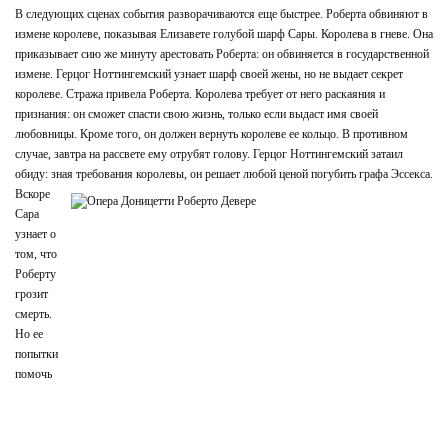
В следующих сценах события разворачиваются еще быстрее. Роберта обвиняют в
измене королеве, показывая Елизавете голубой шарф Сары. Королева в гневе. Она
приказывает сию же минуту арестовать Роберта: он обвиняется в государственной
измене. Герцог Ноттингемский узнает шарф своей жены, но не выдает секрет
королеве. Стража привела Роберта. Королева требует от него раскаяния и
признания: он сможет спасти свою жизнь, только если выдаст имя своей
любовницы. Кроме того, он должен вернуть королеве ее кольцо. В противном
случае, завтра на рассвете ему отрубят голову. Герцог Ноттингемский затаил
обиду: зная требования королевы, он решает любой ценой погубить графа Эссекса.
Вскоре
Сара
узнает о
том, что
Роберту
грозит
смерть.
Но ее
попытки
помочь