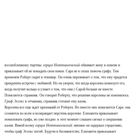
возлюбленному тщетны:
герцог Ноттингемский
обвиняет жену в измене и
приказывает ей не покидать свои покои. Сара не в силах помочь графу. Тем
временем Роберт сидит в темнице. Он очень переживает о том, что ему придется
прекратить встречи с любимой. Но он уверен, что когда королева помилует его,
когда получит кольцо и узнает о том, что они с Сарой больше не вместе.
Появляется стражник. Он говорит Роберту, что решение королевы не изменилось.
Граф Эссекс
в отчаянии, стражник готовит ему казнь.
Королева все еще ждет признаний от Роберта. Но вместо них появляется Сара: она
сознается во всем и возвращает перстень королеве. Елизавета приказывает
помиловать графа, но уже поздно: в этот момент слышен сигнал о свершении
казни. Виной всему
герцог Ноттингемский
: именно он задержал герцогиню,
чтобы граф Эссекс погиб. Будучи в беспамятстве, Елизавета приказывает