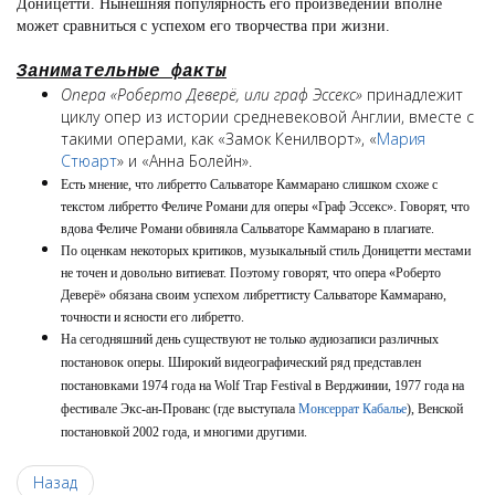
Доницетти. Нынешняя популярность его произведений вполне
может сравниться с успехом его творчества при жизни.
Занимательные факты
Опера «Роберто Деверё, или граф Эссекс»
принадлежит
циклу опер из истории средневековой Англии, вместе с
такими операми, как «Замок Кенилворт», «
Мария
Стюарт
» и «Анна Болейн».
Есть мнение, что либретто Сальваторе Каммарано слишком схоже с
текстом либретто Феличе Романи для оперы «Граф Эссекс». Говорят, что
вдова Феличе Романи обвиняла Сальваторе Каммарано в плагиате.
По оценкам некоторых критиков, музыкальный стиль Доницетти местами
не точен и довольно витиеват. Поэтому говорят, что опера «Роберто
Деверё» обязана своим успехом либреттисту Сальваторе Каммарано,
точности и ясности его либретто.
На сегодняшний день существуют не только аудиозаписи различных
постановок оперы. Широкий видеографический ряд представлен
постановками 1974 года на Wolf Trap Festival в Верджинии, 1977 года на
фестивале Экс-ан-Прованс (где выступала
Монсеррат Кабалье
), Венской
постановкой 2002 года, и многими другими.
Назад