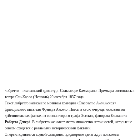
либретто – итальянский драматург Сальваторе Каммарано. Премьера состоялась в
театре Сан-Карло (Неаполь) 29 октября 1837 года.
Текст либретто написан по мотивам трагедии «
Елизавета Английская
»
французского писателя Франсуа Ансело. Пьеса, в свою очередь, основана на
действительных фактах из жизни второго графа Эссекса, фаворита Елизаветы
Роберто Деверё
. В либретто же имеет место множество неточностей, которые не
совсем сходятся с реальными историческими фактами.
Опера открывается сценой ожидания: придворные дамы ждут появления