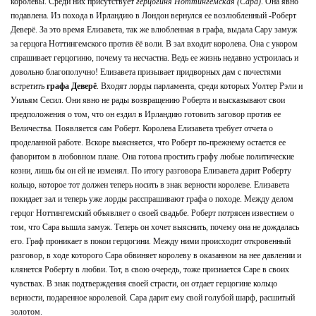
королевы. Среди них присутствует
герцогиня Ноттингемская (Сара)
. Она явно
подавлена. Из похода в Ирландию в Лондон вернулся ее возлюбленный -Роберт
Деверё. За это время Елизавета, так же влюбленная в графа, выдала Сару замуж
за герцога Ноттингемского против ёё воли. В зал входит королева. Она с укором
спрашивает герцогиню, почему та несчастна. Ведь ее жизнь недавно устроилась и
довольно благополучно! Елизавета призывает придворных дам с почестями
встретить
графа Деверё
. Входят лорды парламента, среди которых Уолтер Рэли и
Уильям Сесил. Они явно не рады возвращению Роберта и высказывают свои
предположения о том, что он ездил в Ирландию готовить заговор против ее
Величества. Появляется сам Роберт. Королева Елизавета требует отчета о
проделанной работе. Вскоре выясняется, что Роберт по-прежнему остается ее
фаворитом в любовном плане. Она готова простить графу любые политические
козни, лишь бы он ей не изменял. По итогу разговора Елизавета дарит Роберту
кольцо, которое тот должен теперь носить в знак верности королеве. Елизавета
покидает зал и теперь уже лорды расспрашивают графа о походе. Между делом
герцог Ноттингемский объявляет о своей свадьбе. Роберт потрясен известием о
том, что Сара вышла замуж. Теперь он хочет выяснить, почему она не дождалась
его. Граф проникает в покои герцогини. Между ними происходит откровенный
разговор, в ходе которого Сара обвиняет королеву в оказанном на нее давлении и
клянется Роберту в любви. Тот, в свою очередь, тоже признается Саре в своих
чувствах. В знак подтверждения своей страсти, он отдает герцогине кольцо
верности, подаренное королевой. Сара дарит ему свой голубой шарф, расшитый
золотом.