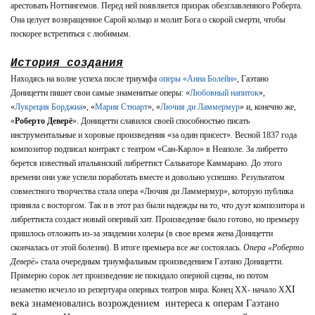
арестовать Ноттингемов. Перед ней появляется призрак обезглавленного Роберта.
Она целует возвращенное Сарой кольцо и молит Бога о скорой смерти, чтобы
поскорее встретиться с любимым.
История создания
Находясь на волне успеха после триумфа
оперы «Анна Болейн»
, Гаэтано
Доницетти пишет свои самые знаменитые оперы: «
Любовный напиток
»,
«
Лукреция Борджиа
», «
Мария Стюарт
», «
Лючия ди Ламмермур
» и, конечно же,
«
Роберто Деверё
». Доницетти славился своей способностью писать
инструментальные и хоровые произведения «за один присест». Весной 1837 года
композитор подписал контракт с театром «Сан-Карло» в Неаполе. За либретто
берется известный итальянский либреттист Сальваторе Каммарано. До этого
времени они уже успели поработать вместе и довольно успешно. Результатом
совместного творчества стала опера «Лючия ди Ламмермур», которую публика
приняла с восторгом. Так и в этот раз были надежды на то, что дуэт композитора и
либреттиста создаст новый оперный хит. Произведение было готово, но премьеру
пришлось отложить из-за эпидемии холеры (в свое время жена Доницетти
скончалась от этой болезни). В итоге премьера все же состоялась.
Опера «Роберто
Деверё»
стала очередным триумфальным произведением Гаэтано Доницетти.
Примерно сорок лет произведение не покидало оперной сцены, но потом
Х
I
незаметно исчезло из репертуара оперных театров мира. Конец ХХ- начало Х
века знаменовались возрождением интереса к операм Гаэтано