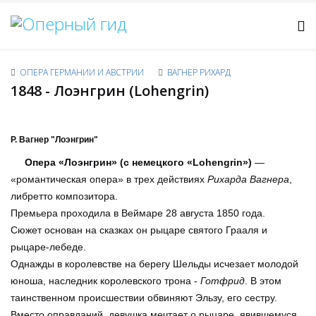
ОПЕРА ГЕРМАНИИ И АВСТРИИ
ВАГНЕР РИХАРД
1848 - Лоэнгрин (Lohengrin)
Р. Вагнер "Лоэнгрин"
Опера «Лоэнгрин» (с немецкого «Lohengrin»)
—
«романтическая опера» в трех действиях
Рихарда Вагнера
,
либретто композитора.
Премьера проходила в Веймаре 28 августа 1850 года.
Сюжет основан на сказках он рыцаре святого Грааля и
рыцаре-лебеде.
Однажды в королевстве на берегу Шельды исчезает молодой
юноша, наследник королевского трона -
Готфрид
. В этом
таинственном происшествии обвиняют Эльзу, его сестру.
Вместо оправданий, девушка мечтает о рыцаре, явившемуся