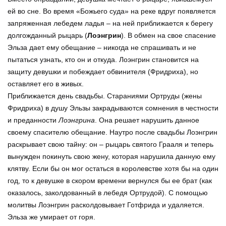
ей во сне. Во время «Божьего суда» на реке вдруг появляется
запряженная лебедем ладья – на ней приближается к берегу
долгожданный рыцарь (
Лоэнгрин
). В обмен на свое спасение
Эльза дает ему обещание – никогда не спрашивать и не
пытаться узнать, кто он и откуда. Лоэнгрин становится на
защиту девушки и побеждает обвинителя (Фридриха), но
оставляет его в живых.
Приближается день свадьбы. Стараниями Ортруды (жены
Фридриха) в душу Эльзы закрадываются сомнения в честности
и преданности
Лоэнгрина
. Она решает нарушить данное
своему спасителю обещание. Наутро после свадьбы Лоэнгрин
раскрывает свою тайну: он – рыцарь святого Грааля и теперь
вынужден покинуть свою жену, которая нарушила данную ему
клятву. Если бы он мог остаться в королевстве хотя бы на один
год, то к девушке в скором времени вернулся бы ее брат (как
оказалось, заколдованный в лебедя Ортрудой). С помощью
молитвы Лоэнгрин расколдовывает Готфрида и удаляется.
Эльза же умирает от горя.