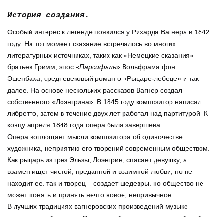
История создания.
Особый интерес к легенде появился у Рихарда Вагнера в 1842
году. На тот момент сказание встречалось во многих
литературных источниках, таких как «Немецкие сказания»
братьев Гримм, эпос «
Парсифаль
» Вольфрама фон
Эшенбаха, средневековый роман о «Рыцаре-лебеде» и так
далее. На основе нескольких рассказов Вагнер создал
собственного «Лоэнгрина». В 1845 году композитор написал
либретто, затем в течение двух лет работал над партитурой. К
концу апреля 1848 года опера была завершена.
Опера воплощает мысли композитора об одиночестве
художника, неприятию его творений современным обществом.
Как рыцарь из грез Эльзы, Лоэнгрин, спасает девушку, а
взамен ищет чистой, преданной и взаимной любви, но не
находит ее, так и творец – создает шедевры, но общество не
может понять и принять нечто новое, непривычное.
В лучших традициях вагнеровских произведений музыке