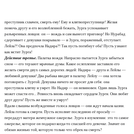
преступник схвачен, смерть ему! Ему и клятвопреступнице!
Желая
помочь другу и его возлюбленной бежать, Зурга успокаивает
разъяренных ловцов: он — вождь и сам вынесет приговор! Но Нурабад
сдергивает с девушки покрывало — и Зурга, пораженный, отступает.
Лейла?! Она предпочла Надира?! Так пусть погибнут оба! Пусть узнают
как мстит Зурга!
Действие третье.
Палатка вождя. Напрасно пытается Зурга забыться
сном — его терзают мрачные думы. Какое ослепление заставило его
желать смерти двух самых дорогих людей: Надира — друга и Лейлы —
любимой девушки!
Два рыбака вводят в палатку Лейлу — она хотела
поговорить с Зургой. Девушка ничего не просит для себя: она
преступила клятву и умрет. Но Надир — он невиновен. Один лишь Зурга
может спасти его... Ревность вновь овладевает сердцем Зурги. Они любят
друг друга! Пусть же вместе и умрут!
Вдали слышны возбужденные голоса ловцов — они ждут начала казни.
Лейла готова к смерти. Пусть исполнят последнюю её просьбу —
передадут матери жемчужное ожерелье. Зурга в изумлении: это то самое
ожерелье, которое он подарил когда-то спасшей его девочке. Значит он
обязан жизнью той, которую только что обрек на смерть?