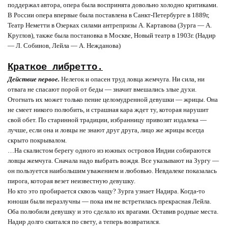
поддержал автора, опера была воспринята довольно холодно критиками.
В России опера впервые была поставлена в Санкт-Петербурге в 1889г,
Театр Неметти в Озерках силами антрепризы А. Картавова (Зурга — А.
Круглов), также была постановка в Москве, Новый театр в 1903г. (Надир
— Л. Собинов, Лейла — А. Нежданова)
Краткое либретто.
Действие первое.
Нелегок и опасен труд ловца жемчуга. Ни сила, ни
отвага не спасают порой от беды — значит вмешались злые духи.
Отогнать их может только пение целомудренной девушки — жрицы. Она
не смеет никого полюбить, и страшная кара ждет ту, которая нарушит
свой обет. По старинной традиции, избранницу привозят издалека —
лучше, если она и ловцы не знают друг друга, лицо же жрицы всегда
скрыто покрывалом.
…На скалистом берегу одного из южных островов Индии собираются
ловцы жемчуга. Сначала надо выбрать вождя. Все указывают на Зургу —
он пользуется наибольшим уважением и любовью. Невдалеке показалась
пирога, которая везет неизвестную девушку.
Но кто это пробирается сквозь чащу? Зурга узнает Надира. Когда-то
юноши были неразлучны — пока им не встретилась прекрасная Лейла.
Оба полюбили девушку и это сделало их врагами. Оставив родные места.
Надир долго скитался по свету, а теперь возвратился.