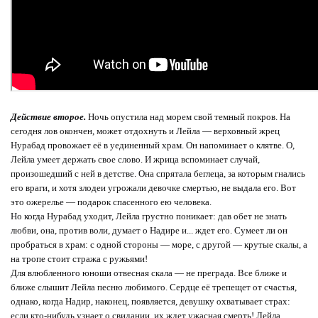
Действие второе.
Ночь опустила над морем свой темный покров. На
сегодня лов окончен, может отдохнуть и Лейла — верховный жрец
Нурабад провожает её в уединенный храм. Он напоминает о клятве. О,
Лейла умеет держать свое слово. И жрица вспоминает случай,
произошедший с ней в детстве. Она спрятала беглеца, за которым гнались
его враги, и хотя злодеи угрожали девочке смертью, не выдала его. Вот
это ожерелье — подарок спасенного ею человека.
Но когда Нурабад уходит, Лейла грустно поникает: дав обет не знать
любви, она, против воли, думает о Надире и... ждет его. Сумеет ли он
пробраться в храм: с одной стороны — море, с другой — крутые скалы, а
на тропе стоит стража с ружьями!
Для влюбленного юноши отвесная скала — не преграда. Все ближе и
ближе слышит Лейла песню любимого. Сердце её трепещет от счастья,
однако, когда Надир, наконец, появляется, девушку охватывает страх:
если кто-нибудь узнает о свидании, их ждет ужасная смерть! Лейла