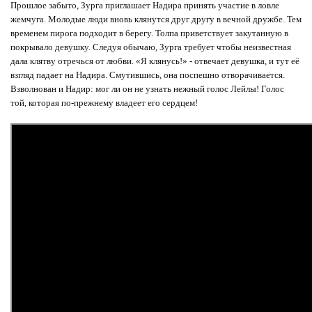
Прошлое забыто, Зурга приглашает Надира принять участие в ловле
жемчуга. Молодые люди вновь клянутся друг другу в вечной дружбе. Тем
временем пирога подходит в берегу. Толпа приветствует закутанную в
покрывало девушку. Следуя обычаю, Зурга требует чтобы неизвестная
дала клятву отречься от любви. «Я клянусь!» - отвечает девушка, и тут её
взгляд падает на Надира. Смутившись, она поспешно отворачивается.
Взволнован и Надир: мог ли он не узнать нежный голос Лейлы! Голос
той, которая по-прежнему владеет его сердцем!