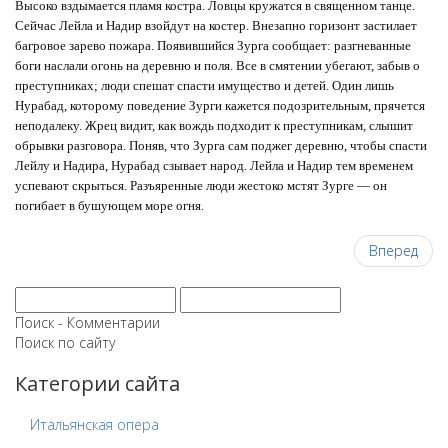
Высоко вздымается пламя костра. Ловцы кружатся в священном танце.
Сейчас Лейла и Надир взойдут на костер.
Внезапно горизонт застилает
багровое зарево пожара. Появившийся Зурга сообщает: разгневанные
боги наслали огонь на деревню и поля. Все в смятении убегают, забыв о
преступниках; люди спешат спасти имущество и детей. Один лишь
Нурабад, которому поведение Зурги кажется подозрительным, прячется
неподалеку. Жрец видит, как вождь подходит к преступникам, слышит
обрывки разговора. Поняв, что Зурга сам поджег деревню, чтобы спасти
Лейлу и Надира, Нурабад сзывает народ. Лейла и Надир тем временем
успевают скрыться. Разъяренные люди жестоко мстят Зурге — он
погибает в бушующем море огня.
Вперед
Поиск - Комментарии
Поиск по сайту
Категории сайта
Итальянская опера