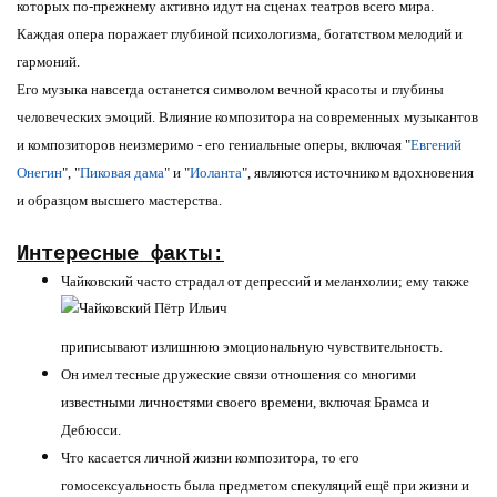
которых по-прежнему активно идут на сценах театров всего мира.
Каждая опера поражает глубиной психологизма, богатством мелодий и
гармоний.
Его музыка навсегда останется символом вечной красоты и глубины
человеческих эмоций. Влияние композитора на современных музыкантов
и композиторов неизмеримо - его гениальные оперы, включая "
Евгений
Онегин
", "
Пиковая дама
" и "
Иоланта
", являются источником вдохновения
и образцом высшего мастерства.
Интересные факты:
Чайковский часто страдал от депрессий и меланхолии; ему также
приписывают излишнюю эмоциональную чувствительность.
Он имел тесные дружеские связи отношения со многими
известными личностями своего времени, включая Брамса и
Дебюсси.
Что касается личной жизни композитора, то его
гомосексуальность была предметом спекуляций ещё при жизни и