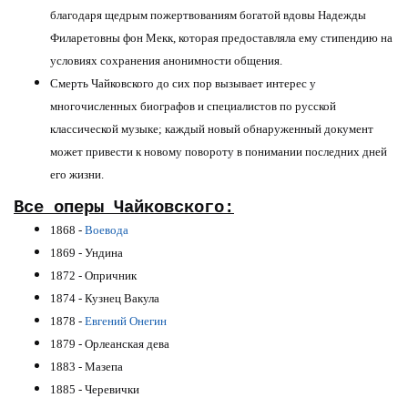
благодаря щедрым пожертвованиям богатой вдовы Надежды
Филаретовны фон Мекк, которая предоставляла ему стипендию на
условиях сохранения анонимности общения.
Смерть Чайковского до сих пор вызывает интерес у
многочисленных биографов и специалистов по русской
классической музыке; каждый новый обнаруженный документ
может привести к новому повороту в понимании последних дней
его жизни.
Все оперы Чайковского:
1868 -
Воевода
1869 - Ундина
1872 - Опричник
1874 - Кузнец Вакула
1878 -
Евгений Онегин
1879 - Орлеанская дева
1883 - Мазепа
1885 - Черевички