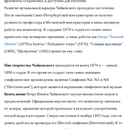
фрагменты сохранились и доступны для изучения.
Развитие музыкальной карьеры Чайковского проходило постепенно.
После окончания Санкт-Петербургской консерватории он получил
должность профессора в Московской консерватории и начал активную
работу как композитор. К середине 1870-х годов его талант начал
приносить ему всемирное признание, а такие работы как
Опера “Евгений
Онегин”
(1879) и балеты “Лебединое озеро” (1876), “Спящая красавица”
(1889), “Щелкунчик” (1892) принесли ему славу.
Пик творчества Чайковского
приходится на конец 1870-х — начало
1890-х годов. В это время он создает свои самые значимые
симфонические произведения, включая Симфонии №4, №5 и №6
(“Патетическая”), которые являются вершинами симфонической музыки.
Конец жизни
Петра Ильича Чайковского окутан множеством споров и
предположений. Официальная версия гласит, что композитор скончался
от холеры, заражение которой произошло в результате употребления
плохой воды в ресторане. Смерть наступила 6 ноября 1893 года, спустя
девять дней после премьеры его Шестой симфонии (Патетической). В то