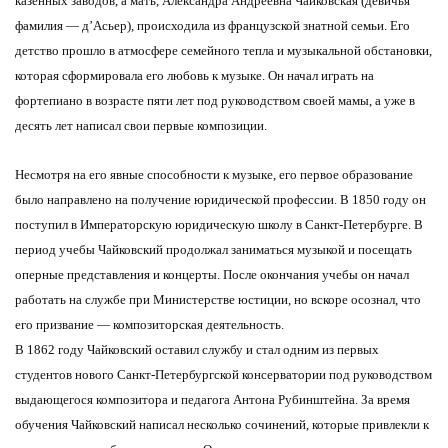
казенных заводов, а мать, Александра Андреевна Чайковская (девичья
фамилия — д’Асьер), происходила из французской знатной семьи. Его
детство прошло в атмосфере семейного тепла и музыкальной обстановки,
которая сформировала его любовь к музыке. Он начал играть на
фортепиано в возрасте пяти лет под руководством своей мамы, а уже в
десять лет написал свои первые композиции.
Несмотря на его явные способности к музыке, его первое образование
было направлено на получение юридической профессии. В 1850 году он
поступил в Императорскую юридическую школу в Санкт-Петербурге. В
период учебы Чайковский продолжал заниматься музыкой и посещать
оперные представления и концерты. После окончания учебы он начал
работать на службе при Министерстве юстиции, но вскоре осознал, что
его призвание — композиторская деятельность.
В 1862 году Чайковский оставил службу и стал одним из первых
студентов нового Санкт-Петербургской консерватории под руководством
выдающегося композитора и педагога Антона Рубинштейна. За время
обучения Чайковский написал несколько сочинений, которые привлекли к