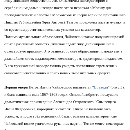
нему внимание общественности. Он закончил консерваторию с
серебряной медалью и вскоре после этого переехал в Москву для
преподавательской работы в Московском консерватории по приглашению
Николая Рубинштейна (брат Антона). Там он продолжил писать музыку и
со временем достиг значительных успехов как композитор.
Помимо музыкального образования, Чайковский также получил широкий
опыт в различных областях, включая педагогику, дирижирование и
оркестровую практику. Это разностороннее образование помогло ему в
дальнейшем стать выдающимся композитором, дирижером и педагогом.
В его музыкальной карьере можно увидеть постоянное стремление к
самосовершенствованию и поиск новых выразительных средств.
Первая опера
Петра Ильича Чайковского называется “
Воевода
” (опус 3),
и была написана им в 1867-1868 годах. Основой либретто послужило
драматическое произведение Александра Островского “Сны вещего
Ивана Федоровича, народного читателя”. Опера не пользовалась
успехом, и после трёх исполнений была отозвана композитором; сам
Чайковский позже уничтожил рукопись партии. Тем не менее, некоторые