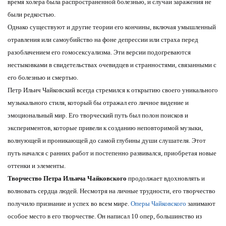
время холера была распространенной болезнью, и случаи заражения не
были редкостью.
Однако существуют и другие теории его кончины, включая умышленный
отравления или самоубийство на фоне депрессии или страха перед
разоблачением его гомосексуализма. Эти версии подогреваются
нестыковками в свидетельствах очевидцев и странностями, связанными с
его болезнью и смертью.
Петр Ильич Чайковский всегда стремился к открытию своего уникального
музыкального стиля, который бы отражал его личное видение и
эмоциональный мир. Его творческий путь был полон поисков и
экспериментов, которые привели к созданию неповторимой музыки,
волнующей и проникающей до самой глубины души слушателя. Этот
путь начался с ранних работ и постепенно развивался, приобретая новые
оттенки и элементы.
Творчество Петра Ильича Чайковского
продолжает вдохновлять и
волновать сердца людей. Несмотря на личные трудности, его творчество
получило признание и успех во всем мире.
Оперы Чайковского
занимают
особое место в его творчестве. Он написал 10 опер, большинство из