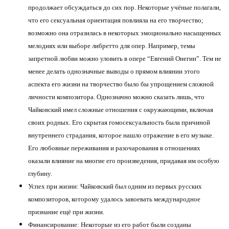
продолжает обсуждаться до сих пор. Некоторые учёные полагали,
что его сексуальная ориентация повлияла на его творчество;
возможно она отразилась в некоторых эмоционально насыщенных
мелодиях или выборе либретто для опер. Например, темы
запретной любви можно уловить в опере “Евгений Онегин”. Тем не
менее делать однозначные выводы о прямом влиянии этого
аспекта его жизни на творчество было бы упрощением сложной
личности композитора. Однозначно можно сказать лишь, что
Чайковский имел сложные отношения с окружающими, включая
своих родных. Его скрытая гомосексуальность была причиной
внутреннего страдания, которое нашло отражение в его музыке.
Его любовные переживания и разочарования в отношениях
оказали влияние на многие его произведения, придавая им особую
глубину.
Успех при жизни: Чайковский был одним из первых русских
композиторов, которому удалось завоевать международное
признание ещё при жизни.
Финансирование: Некоторые из его работ были созданы